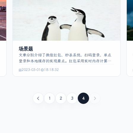
场景题
文章分别介绍了微信红包、秒杀系统、扫码登录、单点
登录和本地缓存的实现要点。红包采用实时内存计算、
随机算法、Cache计数防超发；秒杀需防超卖、限流、
2023-03-01
18:18:32
Redis预减库存、URL动态化、异步下单等；扫码登录通
过二维码ID关联Token，分待扫描、已扫待确认、已确认
三阶段完成；SSO实现全局会话与局部会话的令牌授权
及统一注销；本地缓存关注数据结构、容量上限、
LRU/FIFO等淘汰策略、过期时间和线程安全。
1
2
3
4