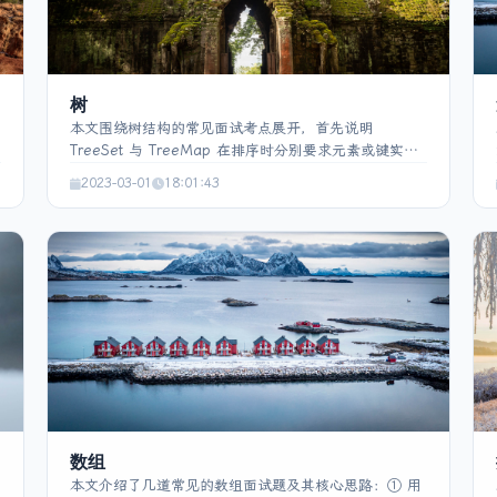
树
本文围绕树结构的常见面试考点展开，首先说明
TreeSet 与 TreeMap 在排序时分别要求元素或键实
现 Comparable 接口，或在 Collections.sort 中提供
2023-03-01
18:01:43
Comparator 实现自定义比较；随后给出实现
Comparable 的 Student 示例以及 TreeSet 的使用演
示。接着介绍二叉树的层序遍历、深度求解（递归与非
递归两种实现）以及计算任意两节点最长路径的思路，
并提供相应的 Java 代码片段。最后简要比较 B+ 树与
B‑树：前者内部节点不存数据、叶层链表化、查询复杂
度固定为 log n，适合外部存储和区间查询；后者键值同
存、查询复杂度随键位置变化。
数组
本文介绍了几道常见的数组面试题及其核心思路：① 用