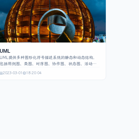
希表的设计。
UML
UML提供多种图形化符号描述系统的静态和动态结构，
包括用例图、类图、时序图、协作图、状态图、活动
图、构件图、部署图等。其中，用例图用于捕获需求并
2023-03-01
18:20:04
展示功能模块及其关系，类图描述类及类间关联，时序
图展示对象交互及消息顺序，这三图是最关键的。