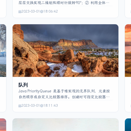
层层交换实现二维矩阵顺时针旋转90°；② 利用全体异
或找出唯一不成对的元素；③ 通过哈希表在 O(n) 时间
2023-03-01
18:06:42
内求和为 S 的两数下标；④ 使用 Kadane 算法求连续
子数组最大和；⑤ 采用快排划分（或堆）实现前 K 大元
指
素的快速查找。每个实现均给出关键代码示例。
队列
Java PriorityQueue 是基于堆实现的无界队列，元素按
自然顺序或自定义比较器排序。创建时可指定比较器，
队列不接受 null 值。它不是线程安全的，入队和出队的
2023-03-01
18:11:43
时间复杂度均为 O(log n)。