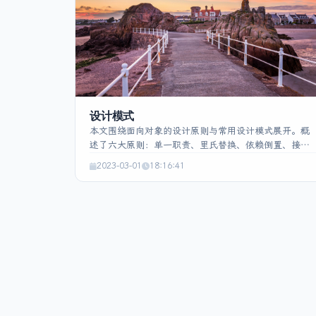
明两者在实际使用中的差异。
设计模式
本文围绕面向对象的设计原则与常用设计模式展开。概
述了六大原则：单一职责、里氏替换、依赖倒置、接口
隔离、迪米特（最少知识）和开闭原则，阐明其含义及
2023-03-01
18:16:41
对高内聚、低耦合、可复用、可维护和可扩展性的促进
作用。随后给出单例模式的实现示例，包括饿汉式、懒
汉式及其线程安全写法。最后介绍工厂模式的概念及实
现，分别展示了简单工厂、工厂方法的代码结构，说明
了工厂模式在把对象创建职责抽象化、解耦客户端与具
体实现方面的价值。