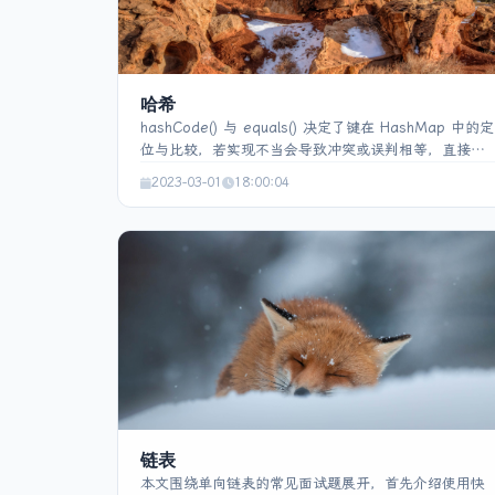
哈希
hashCode() 与 equals() 决定了键在 HashMap 中的定
位与比较，若实现不当会导致冲突或误判相等，直接影
响集合的准确性。HashMap 以键值对存储，使用键的
2023-03-01
18:00:04
hashCode 计算数组下标并在冲突时通过链表或 JDK8
起的红黑树保存，支持 put/get 的快速访问；容量与负
载因子决定扩容时机，扩容后桶数保持 2 的幂次。
HashMap 不是同步的，key、value 可为 null，映射无
序。构造一致性哈希时在 2³² 环上放置节点，按键的
hash 顺时针定位最近节点，提升扩缩容时的路由稳定
性。作为键的对象必须保证 hashCode 在生命周期内不
变。HashSet 仅保存唯一元素，内部基于 HashMap 实
现，存取无序。
链表
本文围绕单向链表的常见面试题展开，首先介绍使用快