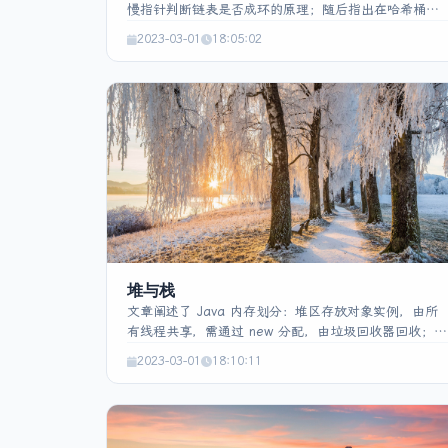
慢指针判断链表是否成环的原理；随后指出在哈希桶中
使用链表存储会导致查找、插入、删除效率低下；接着
2023-03-01
18:05:02
给出奇数位升序、偶数位降序链表转为整体升序的思路
——按奇偶位拆分为两链表、将偶数链表逆序再合并，
并提供完整实现代码；随后展示 O(1) 额外空间的随机
针链表复制算法；最后给出标准的单链表反转实现。整
体阐述了链表环检测、性能缺陷、排序合并、深拷贝及
反转等关键技术要点。
堆与栈
文章阐述了 Java 内存划分：堆区存放对象实例，由所
有线程共享，需通过 new 分配，由垃圾回收器回收；栈
区为每线程私有，仅存基本类型值和对象引用，由编译
2023-03-01
18:10:11
器自动分配释放，访问速度快；方法区（静态区）存放
类信息、static 与全局变量，同样共享。对比堆与栈：
堆容量大、手动/GC 分配、访问相对慢；栈容量小、自
动分配、后进先出、访问快。并通过字符串创建示例说