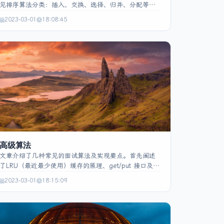
见排序算法分类：插入、交换、选择、归并、分配等，
并简要说明各子类。接着阐述归并排序的分治合并过
2023-03-01
18:08:45
程、堆排序通过构建大（小）顶堆并不断取堆顶的原
理。再介绍在数据流中实时获取中位数的做法：使用最
大堆保存左半部分、最小堆保存右半部分，插入为
O(log n)，取中位数为O(1)。最后给出快速排序的划分思
路及双指针交换过程。
高级算法
文章介绍了几种常见的面试算法及实现要点。首先阐述
了LRU（最近最少使用）缓存的原理、get/put 接口及其
命中率、复杂度等特性。随后简述逆波兰（后缀）表达
2023-03-01
18:15:09
式无需括号的优势。接着给出基于 MD5 的 URL 短链压
缩思路。随后详细说明 SnowFlake 分布式全局唯一自增
ID 的 64 位结构、优缺点。最后提供了 LFU（最不经常
使用）缓存的 O(1) 时间复杂度实现代码，包括节点和哈