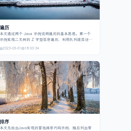
遍历
本文通过两个 Java 示例说明遍历的基本思想。第一个
示例实现二叉树的 Z 字型层序遍历，利用队列逐层访问
节点并通过布尔标记在奇偶层之间切换顺序，必要时对
2023-03-01
18:03:34
当前层结果进行反转。第二个示例演示文件系统的递归
遍历，使用 `File` 类遍历指定目录，若遇文件直接输出
名称，若遇子目录则递归调用以遍历其全部子文件，实
现对整个文件夹及其子文件夹的完整遍历。两段代码均
突出遍历的实现方式和常用技巧。
排序
本文先给出Java实现的冒泡排序代码示例，随后列出常