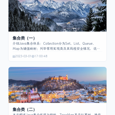
限制继承、重写和变量修改，两者作用域不同。泛型通过参
数化类型消除集合的类型安全问题，介绍了类型擦除、原始
类型以及通配符的上界（? extends T）和下界（? super
T）用法。反射机制使程序在运行时获取类信息、创建实例和
动态代理，是JDBC、框架配置和AOP等场景的实现基础。最
后说明了Java四种引用——强、软、弱、虚——及其在垃圾
回收中的行为。
集合类（一）
介绍Java集合体系：Collection分为Set、List、Queue，
Map为键值映射；列举常用实现类及其线程安全情况，说明
使用Collections或java.util.concurrent提供的并发集合。重
2023-03-01
17:00:48
点阐述Map实现，尤其HashMap的结构、put过程、扩容与
冲突处理（链表转红黑树）以及线程不安全原因；比较
HashMap、Hashtable、ConcurrentHashMap、
LinkedHashMap的特性与实现原理。
集合类（二）
本文概述Java集合实现与特性。TreeMap基于红黑树，操作