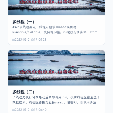
多线程（一）
Java多线程要点：线程可继承Thread或实现
Runnable/Callable，支持返回值。run()执行任务体，start()
启动且只能一次。线程状态五阶段：新建、就绪、运行、阻
2023-03-01
17:05:21
塞、死亡。同步使用synchronized或Lock。通信方式包括
wait/notify/notifyAll和BlockingQueue。sleep不释放锁，
wait释放锁需notify；notify唤醒单个，notifyAll唤醒全部。
多线程（二）
子线程先执行可在启动后立即调用join，使主线程阻塞直至子
线程结束。线程阻塞情况包括sleep、阻塞IO、获取同步监视
器、等待notify及suspend。synchronized 为JVM关键字，
2023-03-01
17:06:40
底层通过monitorenter/monitorexit 与对象头Mark Word 实