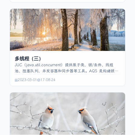
现，支持代码块、方法及静态方法（类锁），但不能修饰静
态代码块。Lock 为接口，需显式释放，可设超时、检测成
功、支持公平/非公平、读写锁。ReentrantLock 基于AQS 的
独占模式实现，内部有公平与非公平子类。除
synchronized/Lock外，可用volatile、原子类、
ThreadLocal、不可变对象保证安全。悲观锁使用
synchronized/Lock，乐观锁依赖CAS。公平锁按等待队列顺
序获取，非公平锁抢占更快。JDK 1.6 以后同步锁经历无锁→
偏向锁→轻量级锁→重量级锁的升级，均通过Mark Word 与
多线程（三）
CAS 控制。
JUC（java.util.concurrent）提供原子类、锁/条件、线程
池、阻塞队列、并发容器和同步器等工具。AQS 是构建锁和
同步器的骨架，维护 state、等待队列并通过 FIFO CLH 队列
2023-03-01
17:08:24
实现阻塞/唤醒。LongAdder 通过分段计数单元降低 CAS 竞
争，提高高并发计数效率。ThreadLocal 为每个线程提供独
立的变量存储，内部使用 ThreadLocalMap 并采用线性探测
解决哈希冲突。线程池复用线程降低创建成本，支持多种工
厂方法、五种状态及四种拒绝策略，线程数应根据 CPU/IO
密集度合理设置。