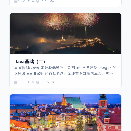
2023-03-01
16:54:00
文件名一致。访问修饰符有 private、default、protected、
public，分别控制成员在类、同包、子类及任意位置的可见
性；类本身仅有 default 与 public 两种可见性。Java 数据
类型分为 8 种基本类型（整数、浮点、字符、布尔）和引用
类型（数组、类、接口），基本类型有固定的内存占用和默
认值，引用类型默认 null。成员变量分为实例变量（存于堆、
随对象生命周期）和类变量（存于方法区、随类加载），局
部变量存于栈且无默认值。为使基本类型具对象特性，提供
对应的包装类，JDK1.5 起支持自动装箱/拆箱，简化基本类
型与包装类之间的转换。比较 Integer 与 Double 时应先转
Java基础（二）
换为相同的基本类型（如 double）再使用 ==。
本文围绕 Java 基础概念展开，说明 int 与包装类 Integer 的
区别及 == 比较时的自动拆箱；阐述面向对象的本质、三大
特征（封装、继承、多态）及封装的目的；解析多态的实现
2023-03-01
16:56:39
原理、单继承原因以及多继承的局限；比较方法的重写与重
载、指出构造方法不可重写；并简要介绍 Object 类常用方法
（getClass、equals、hashCode、toString、wait/notify、
clone、finalize）。整体突出 OOP 基础理论与 Java 语言特
性的核心要点。