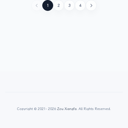
防治建议。
1
2
3
4
Copyright © 2021- 2026
Zou Xiangfa
. All Rights Reserved.
湘ICP备2021015904号-1