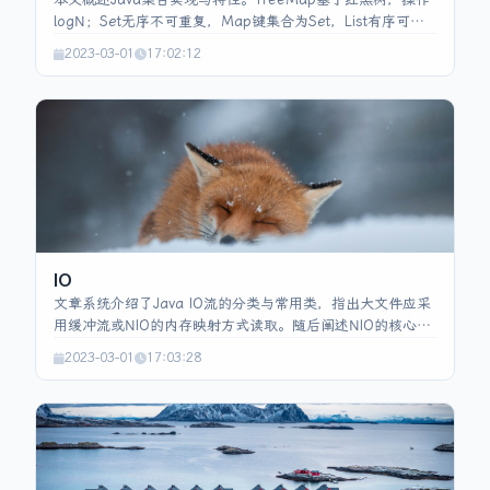
logN；Set无序不可重复，Map键集合为Set，List有序可重
复。ArrayList用动态数组，随机访问O(1)但插删需复制；
2023-03-01
17:02:12
LinkedList双向链表，插删快但随机访问O(N)。线程安全List
有Vector、Collections.synchronizedList、
CopyOnWriteArrayList（读无锁、写复制，适合读多写
少）。HashSet依赖HashMap，TreeSet红黑树并支持排
序。BlockingQueue基于ReentrantLock+Condition实现阻
塞。Stream API分中间与终端操作，常用filter、map、
distinct、sorted、reduce等用于函数式聚合。
IO
文章系统介绍了Java IO流的分类与常用类，指出大文件应采
用缓冲流或NIO的内存映射方式读取。随后阐述NIO的核心
Channel、Buffer、Selector及其属性和跨平台实现。接着讲
2023-03-01
17:03:28
解对象序列化/反序列化机制、serialVersionUID的作用，并
列举JSON、Protobuf、Thrift、Avro等主流序列化工具及其
特点，最后提供不使用JSON时的实现思路。