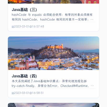
Java基础（三）
hashCode 与 equals 必须配合使用：相等的对象必须拥有
相同的 hashCode，hashCode 相同的对象不一定相等；因
此在自定义类时通常同时重写两者。== 比较对象引用，
2023-03-01
16:57:48
equals 通过重写实现内容比较。String 为 final 不可变类，
采用常量池存储，使用字面量创建可复用、节省内存，new
String 会额外产生堆对象。可变字符序列用
StringBuffer（线程安全）或性能更高的 StringBuilder。字
符串拼接推荐在全量字面量时用 “+”，含变量且不需线程安全
时用 StringBuilder，需线程安全时用 StringBuffer，两个字
符串可用 concat。接口定义规范、只能有抽象/默认/静态方
法且无构造器，抽象类可含实现和成员变量；通过实现多个
接口弥补单继承限制，面向接口编程可降低耦合、提升可扩
展性。
Java基础（四）
本文系统阐述了Java基础知识要点：异常处理流程包括
try‑catch‑finally，异常分为Error、Checked和Runtime，
throw与throws的使用规则以及异常传播机制；finally始终执
2023-03-01
16:58:51
行，若其中出现return或throw会覆盖前面的返回/抛出。
static关键字将成员设为类级别，不能访问实例成员，适用于
变量、方法、初始化块和内部类；static类可继承。final用于