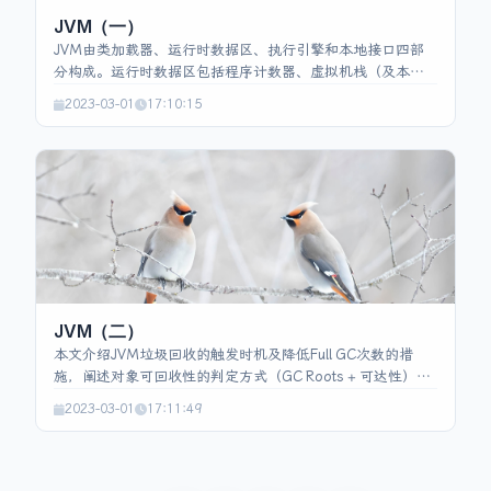
JVM（一）
JVM由类加载器、运行时数据区、执行引擎和本地接口四部
分构成。运行时数据区包括程序计数器、虚拟机栈（及本地
方法栈）、堆、方法区和运行时常量池。JVM启动先装载
2023-03-01
17:10:15
JRE、装入JVM动态库、初始化并创建JNIEnv，随后加载并解
释class或jar文件，执行引擎将字节码翻译为机器指令。程序
计数器负责指令流控制，栈用于方法调用和本地方法。内存
划分决定对象、类元数据及常量的存放位置，内存不足时抛
出相应异常。类加载经历加载、验证、准备、解析、初始化
等阶段。
JVM（二）
本文介绍JVM垃圾回收的触发时机及降低Full GC次数的措
施，阐述对象可回收性的判定方式（GC Roots + 可达性），
以及对象在新生代通过年龄计数晋升老年代的机制。解释新
2023-03-01
17:11:49
生代Eden 与两块Survivor的划分比例和双Survivor 防止碎片
的作用。系统比较标记‑清除、标记‑复制、标记‑整理三大算
法，重点说明G1 基于Region的局部回收策略和CMS 的并发
标记‑清除流程。最后区分内存泄漏与内存溢出并给出相应的