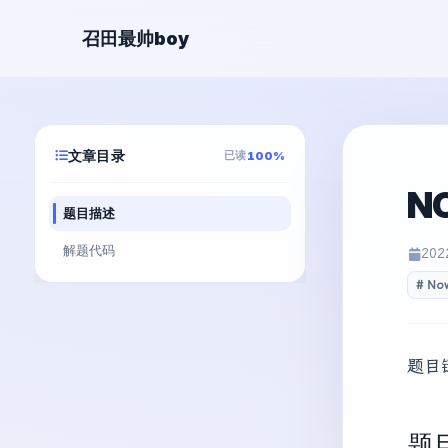
召田最帅boy
文章目录
已读
100%
N
题目描述
解题代码
202
No
题目
题