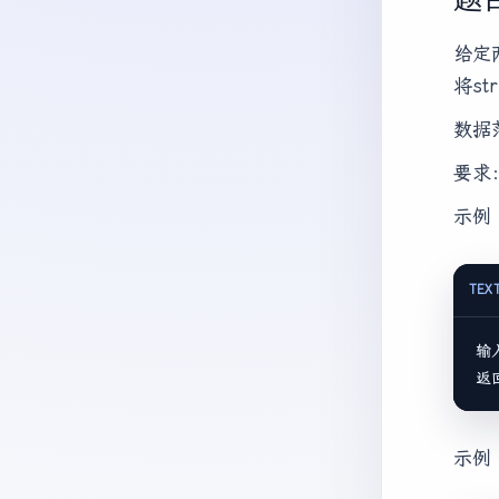
给定
将st
数据范围
要求：
示例 
TEX
输
示例 