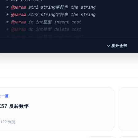
     * 
@param
 str1 string字符串 the string

     * 
@param
 str2 string字符串 the string

     * 
@param
 ic int整型 insert cost

     * 
@param
 dc int整型 delete cost

     * 
@param
 rc int整型 replace cost

     * 
@return
 int整型

展开全部
     */
public
int
minEditCost
(String str1, String str2, 
int
 
// write code here
int
 len1 = str1.length();

int
 len2 = str2.length();

//dp[i][j]不包含第i个字符和第j个字符，因此需要+1
int
[][] dp = 
new
int
[len1 + 
1
][len2 + 
1
];

上一篇
//矩阵第一行表示空字符串转为str2的代价，插入j个字符
C57 反转数字
for
 (
int
 j = 
1
; j <= len2; j++) {

            dp[
0
][j] = j * ic;

1122 浏览
     }

//矩阵第1列表示str1转为空字符串的代价，删除i个字符