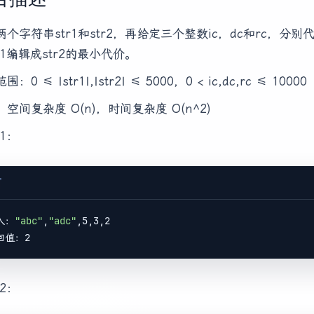
两个字符串str1和str2，再给定三个整数ic，dc和rc
r1编辑成str2的最小代价。
：0 ≤ |str1|,|str2| ≤ 5000，0 < ic,dc,rc ≤ 10000
空间复杂度 O(n)，时间复杂度 O(n^2)
1：
T
入：
"abc"
,
"adc"
,5,3,2

2：