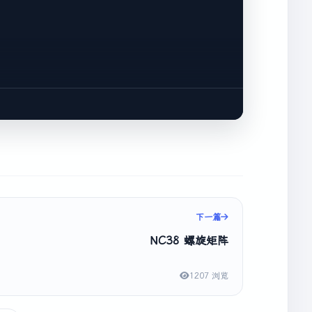
ic, 
int
 dc, 
int
 rc)
{

下一篇
NC38 螺旋矩阵
1207 浏览