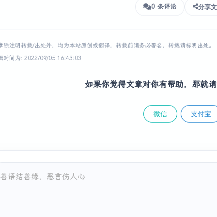
for
 (
int
 i = 
1
; i <= len1; i++) {

0 条评论
分享文
            dp[i][
0
] = i * dc;

     }

for
 (
int
 i = 
1
; i <= len1; i++) {

章除注明转载/出处外，均为本站原创或翻译，转载前请务必署名，转载请标明出处。
for
 (
int
 j = 
1
; j <= len2; j++) {

间为: 2022/09/05 16:43:03
if
 (str1.charAt(i - 
1
) == str2.charAt(j - 
                    dp[i][j] = dp[i - 
1
][j - 
1
];

如果你觉得文章对你有帮助，那就请
                } 
else
 {

                    dp[i][j] = Math.min(dp[i][j - 
1
] + ic,
                    dp[i][j] = Math.min(dp[i][j], dp[i - 
1
微信
支付宝
              }

         }

     }

return
 dp[len1][len2];

 }
