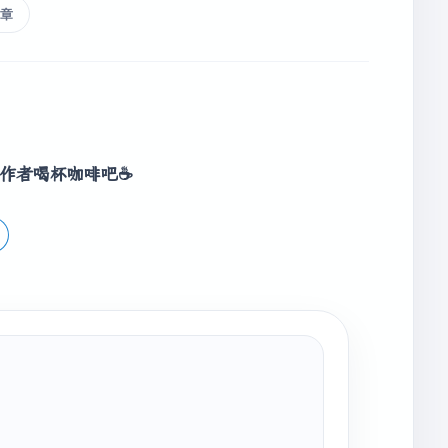
章
1
)) {

作者喝杯咖啡吧☕
 dp[i - 
1
][j] + dc);

][j - 
1
] + rc);
