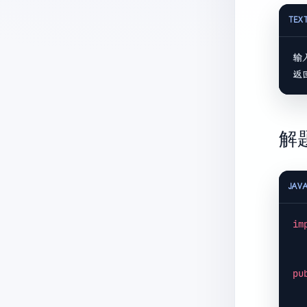
TEX
输
解
JAV
im
pu
     * min 