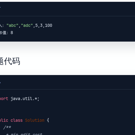
T
入：
"abc"
,
"adc"
,5,3,100

题代码
A
port
 java.util.*;

blic
class
Solution
{

/**

edit cost
