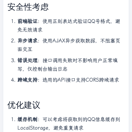
安全性考虑
前端验证
：使用正则表达式验证QQ号格式，避
免无效请求
异步请求
：使用AJAX异步获取数据，不阻塞页
面交互
错误处理
：接口调用失败时不影响用户正常填
写，仅控制台输出日志
跨域支持
：选用的API接口支持CORS跨域请求
优化建议
缓存机制
：可以考虑将获取到的QQ信息缓存到
LocalStorage，避免重复请求