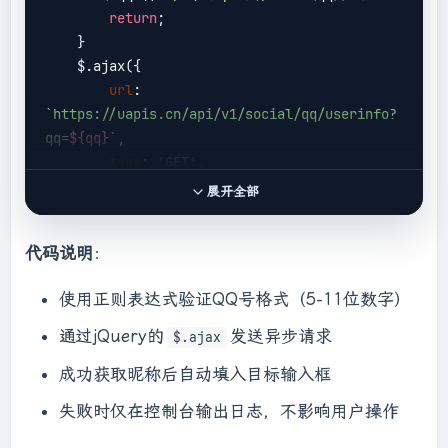
return
;

    }

    $.ajax({

url
: 
`https://uapis.cn/api/v1/social/qq/userinfo?
qq=
${qq}
`
,

type
: 
'GET'
,

dataType
: 
'json'
,

展开全部
success
: 
function
(
res
) 
{

if
 (res && res.nickname) {

代码说明
：
$(targetSelector).val(res.nickname);

使用正则表达式验证QQ号格式（5-11位数字）
            }

        },

通过jQuery的
发送异步请求
$.ajax
error
: 
function
(
) 
{

成功获取昵称后自动填入目标输入框
console
.log(
'获取QQ昵称失败'
);

        }

失败时仅在控制台输出日志，不影响用户操作
    });
