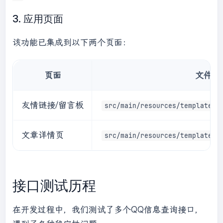
    }

3. 应用页面
该功能已集成到以下两个页面：
页面
文件路
友情链接/留言板
src/main/resources/templates/
文章详情页
src/main/resources/templates/
接口测试历程
在开发过程中，我们测试了多个QQ信息查询接口，