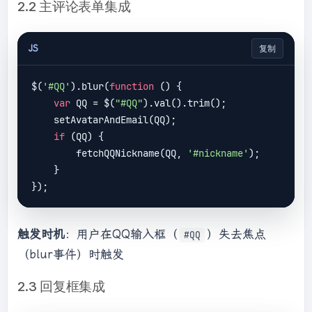
2.2 主评论表单集成
JS
复制
$(
'#QQ'
).blur(
function
 (
) 
{

var
 QQ = $(
"#QQ"
).val().trim();

    setAvatarAndEmail(QQ);

if
 (QQ) {

        fetchQQNickname(QQ, 
'#nickname'
);

    }

触发时机
：用户在QQ输入框（
）失去焦点
#QQ
（blur事件）时触发
2.3 回复框集成