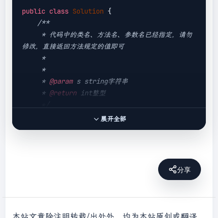
public
class
Solution
{

/**

     * 代码中的类名、方法名、参数名已经指定，请勿
修改，直接返回方法规定的值即可

     *

     * 

     * 
@param
 s string字符串 

     * 
@return
 int整型

     */
public
int
StrToInt
(String s)
{

展开全部
// write code here
//判断是否无效
if
 (s == 
null
)

return
0
;

分享
//切割首尾空格
        s = s.trim();

if
 (s.equals(
""
))

return
0
;

本站文章除注明转载/出处外，均为本站原创或翻译，转载前请务必署名，转载请标明出处。