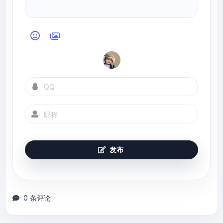
char
 cur = s.charAt(i);

//若当前字符无效，立刻停止
if
 (cur < 
'0'
 || cur > 
'9'
)

break
;

//计算当前字符表示的数字
int
 val = 
0
 - 
Integer.parseInt(Character.toString(cur));

//如果超出了最小负整数
if
 (res < minq || (res == minq 
&& val < minr))

return
 pos ? 
Integer.MAX_VALUE : Integer.MIN_VALUE;

发布
            res = res * 
10
 + val;

        }

//根据正负号，返回对应的值
return
 pos ? res == 
0 条评论
Integer.MIN_VALUE ? Integer.MAX_VALUE : -res 
: res;

    }
