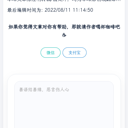
char
 first = s.charAt(
0
);

int
 res = 
0
;

最后编辑时间为: 2022/08/11 11:14:50
//判断头部是否有效
if
 (!(first == 
'-'
 || first == 
'+'
如果你觉得文章对你有帮助，那就请作者喝杯咖啡吧
|| (first >= 
'0'
 && first <= 
'9'
)))

☕
return
0
;

//记录数字开始的有效位置
int
 start = 
0
;

微信
支付宝
//用于判断是否超出32位有效整数
int
 minq = Integer.MIN_VALUE / 
10
;

int
 minr = Integer.MIN_VALUE % 
10
;

//判断结果正负
boolean
 pos = first == 
'-'
 ? 
false
 : 
true
;

if
 (first == 
'-'
 || first == 
'+'
)

            start++;

//一律用负数表示结果，最后再定正负
for
 (
int
 i = start; i < s.length(); 
i++) {
