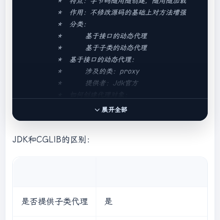
         *  特点：字节码随用随创建，随用随加载

 *          此接口的实现类，是谁用谁写。

         *  作用：不修改源码的基础上对方法增强

 *          我们一般写的都是该接口的子接口实现
         *  分类：

类，MethodInterceptor

         *      基于接口的动态代理

 */
         *      基于子类的动态代理

com.dynamic.cglib.Producer cglibProducer= 
         *  基于接口的动态代理：

(com.dynamic.cglib.Producer) 
         *      涉及的类：proxy

Enhancer.create(

         *      提供者：Jdk官方

        com.dynamic.cglib.Producer.class,

         *  如何创建代理对象：

new
 MethodInterceptor() {

         *      使用Proxy类中的
展开全部
/**

newProxyInstance方法

             *  执行被代理对象的任何方法都会经过
         *  创建代理对象的要求：

JDK和CGLIB的区别：
该方法

         *      被代理类最少实现一个接口，如果没
             * 
@param
 obj

有则不能使用

             * 
@param
 method

         *  newProxyInstance方法的参数：在使用
             * 
@param
 args

代理时需要转换成指定的对象

             *      以上三个参数和基于接口的动态
         *      ClassLoader:类加载器

代理中invoke方法的参数是一样的

         *          他是用于加载代理对象字节码
是否提供子类代理
是
             * 
@param
 proxy：当前执行方法的代理
的。和被代理对象使用相同的类加载器。固定写法
