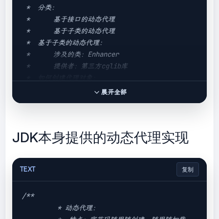
 *  分类：

 *      基于接口的动态代理

 *      基于子类的动态代理

 *  基于子类的动态代理：

 *      涉及的类：Enhancer

 *      提供者：第三方cglib库

 *  如何创建代理对象：

 *      使用Enhancer类中的create方法

展开全部
 *  创建代理对象的要求：

 *      被代理类不能是最终类

 *  newProxyInstance方法的参数：在使用代理时需要
JDK本身提供的动态代理实现
转换成指定的对象

 *      ClassLoader:类加载器

 *          他是用于加载代理对象字节码的。和被代
TEXT
复制
理对象使用相同的类加载器。固定写法

 *      Callback：用于提供增强的代码

 *          他是让我们写如何代理。我们一般写一个
/**

该接口的实现类，通常情况加都是匿名内部类，但不是必
         * 动态代理：

须的。
