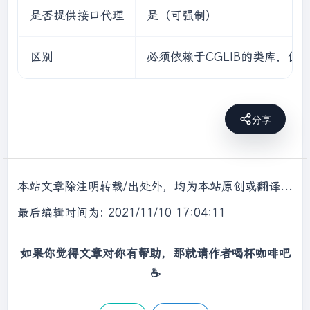
对象

         *      Class[]：字节码数组

是否提供接口代理
是（可强制）
             * 
@return
         *          它是用于让代理对象和被代理对
             * 
@throws
 Throwable

象有相同方法。固定写法

             */
         *      InvocationHandler：用于提供增
区别
必须依赖于CGLIB的类库，
@Override
强的代码

public
 Object 
intercept
(Object 
         *          他是让我们写如何代理。我们一
obj, Method method, Object[] args, 
般写一个该接口的实现类，通常情况加都是匿名内部类，
分享
MethodProxy proxy)
throws
 Throwable 
{

但不是必须的。

                Object returnValue=
null
;

         *          此接口的实现类，是谁用谁写。

                Float money=(Float)args[
0
];

         */
       IProducer proxyProducer=  (IProducer) 
本站文章除注明转载/出处外，均为本站原创或翻译，转载前请务必署名，转载请标明出处。
if
(
"saleProduct"
.equals(method.getName())){

Proxy.newProxyInstance(

                   returnValue= 
最后编辑时间为: 2021/11/10 17:04:11
method.invoke(producer,money*
0.8f
);

producer.getClass().getClassLoader(),

                }

如果你觉得文章对你有帮助，那就请作者喝杯咖啡吧
return
 returnValue;

producer.getClass().getInterfaces(),

            }

☕
        }

new
 InvocationHandler() {

);

/**
