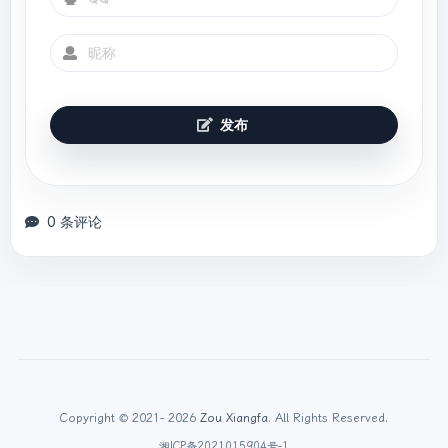
                        Object 
returnValue=
null
;

                        Float money=
(Float)args[
0
];

if
(
"saleProduct"
.equals(method.getName())){

发布
                           returnValue= 
method.invoke(producer,money*
0.8f
);

                        }

return
 returnValue;

0 条评论
                    }

                }

Copyright © 2021- 2026
Zou Xiangfa
. All Rights Reserved.
湘ICP备2021015904号-1