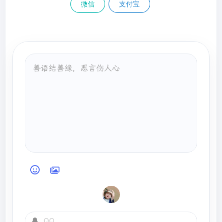
微信
支付宝
cglibProducer.saleProduct(
100.0f
                    * 作用：执行被代理对象的任何
接口方法都会经过该方法

                    * 
@param
 proxy  代理对象的
引用

                    * 
@param
 method 当前执行的
方法

                    * 
@param
 args   当前执行方
法所需的参数

                    * 
@return
       和被代理对
象有相同返回值

                    * 
@throws
 Throwable

                    */
@Override
public
 Object 
invoke
(Object proxy, Method method, Object[] 
args)
throws
 Throwable 
//                        提供增强的代码
//                        1、获取方法执行的参数