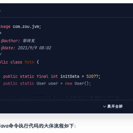
A
ckage


 
@author
: 邹祥发

 
@date
: 2021/9/9 08:02

/
blic
class
Math
{

public
static
final
int
 initData = 
52077
;

public
static
 User user = 
new
 User();

public
int
compute
()
{
//一个方法对应一块栈帧内存区域
int
 a = 
520
;

展开全部
int
 b = 
77
;

int
 c = (a + b) * 
10
;

Java命令执行代码的大体流程如下
：
return
 c;
