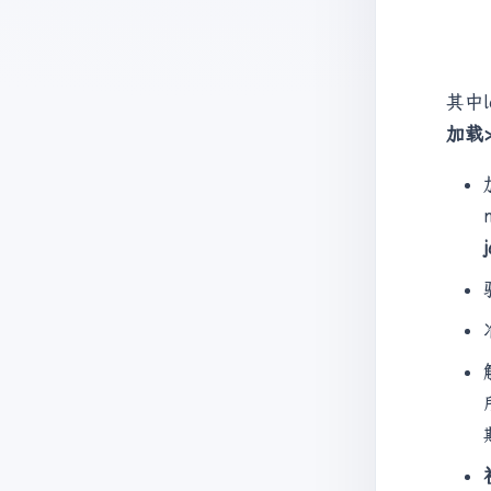
其中
加载