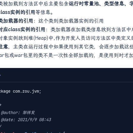
类被加载到方法区中后主要包含
运行时常量池、类型信息、
class实例的引用
等信息。
类加载器的引用
：这个类到类加载器实例的引用
对应class实例的引用
：类加载器在加载类信息放到方法区中后
对象实例放到堆(Heap)中,作为开发人员访问方法区中类定
注意
，主类在运行过程中如果使用到其它类，会逐步加载这
jar包或war包里的类不是一次性全部加载的，是使用到时才
A
ckage com.zou.jvm;



/