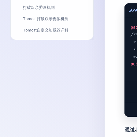
打破双亲委派机制
JAV
Tomcat打破双亲委派机制
pa
Tomcat自定义加载器详解
/**
 *
 *
 *
pu
通过