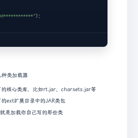
ad************"
);

***"
);

几种类加载器
库，比如rt.jar、charsets.jar等
的ext扩展目录中的JAR类包
"
);

主要就是加载你自己写的那些类
***"
);
