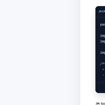
   
}

JAV
cl
pa
im
   
im
im
   
/**
}

 * @author: 邹祥发

 * @date: 2021/9/9 09:18

运
 *
**
pu
**
**
类