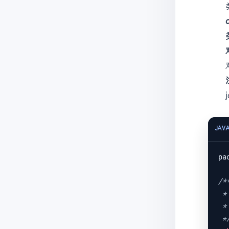
JAV
pa
/**
 * @author: 邹祥发

 * @date: 2021/9/9 08:43

 *