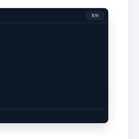
复制
"
);

***"
);

.class.getClassLoader());
