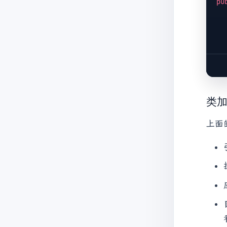
pu
   
类
   
上面
}

cl
   