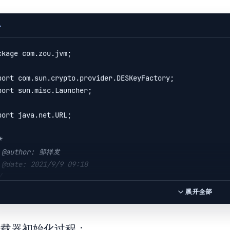
 }

A
ass
B
 {

ckage com.zou.jvm;

static
 {

        System.
out
.println(
"*************loadB************
port com.sun.crypto.provider.DESKeyFactory;

 }

port sun.misc.Launcher;

public
B
(
) 
{

port java.net.URL;

        System.
out
.println(
"*************initialB*********
 }



行结果：

/
***********loadTestDynamicLoad************

blic
class
TestJDKClassLoader
 {

***********loadA************

展开全部
public
static
void
main
(
String[] args
) 
{

***********initialA************

        System.
out
.println(
"the bootstrapLoader:"
 + String
        System.
out
.println(
"the extClassloader:"
 + 
加载器初始化过程：