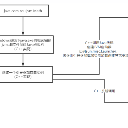
 }

public
static
void
main
(String[] args)
{

        Math math = 
new
 Math();

 math.compute();

 }
