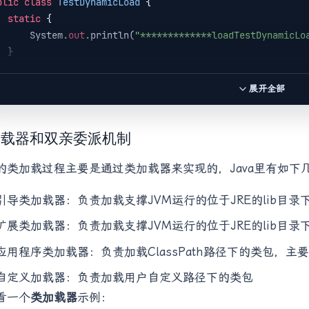
blic
class
TestDynamicLoad
 {

static
 {

        System.
out
.println(
"*************loadTestDynamicLo
 }

public
static
void
main
(
String[] args
) 
{

展开全部
new
 A();

        System.
out
.println(
"*************loadtest*********
        B b = 
null
;
//B不会加载，除非这里执行newB()
加载器和双亲委派机制
 }

的类加载过程主要是通过类加载器来实现的，Java里有如下
引导类加载器：负责加载支撑JVM运行的位于JRE的lib目录下的核心类
ass
A
 {

static
 {

扩展类加载器：负责加载支撑JVM运行的位于JRE的lib目录下
        System.
out
.println(
"*************loadA************
 }

应用程序类加载器：负责加载ClassPath路径下的类包，
自定义加载器：负责加载用户自定义路径下的类包
public
A
(
) 
{

看一个
类加载器
示例：
        System.
out
.println(
"*************initialA*********