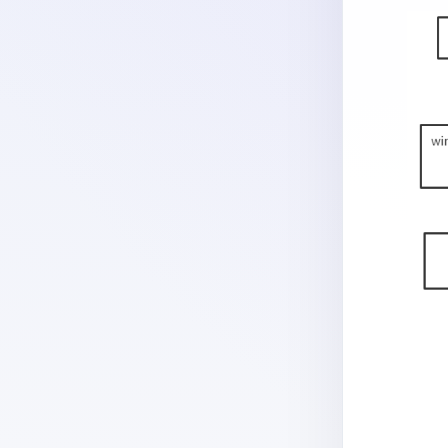
   
       
   