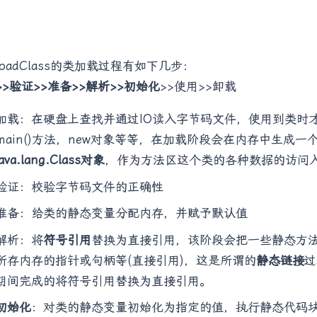
loadClass的类加载过程有如下几步：
>>验证>>准备>>解析>>初始化
>>使用>>卸载
加载：在硬盘上查找并通过IO读入字节码文件，使用到类时
main()方法，new对象等等，在加载阶段会在内存中生成一
java.lang.Class对象
，作为方法区这个类的各种数据的访问
验证：校验字节码文件的正确性
准备：给类的静态变量分配内存，并赋予默认值
解析：将
符号引用
替换为直接引用，该阶段会把一些静态方法(
所存内存的指针或句柄等(直接引用)，这是所谓的
静态链接
过
期间完成的将符号引用替换为直接引用。
初始化
：对类的静态变量初始化为指定的值，执行静态代码