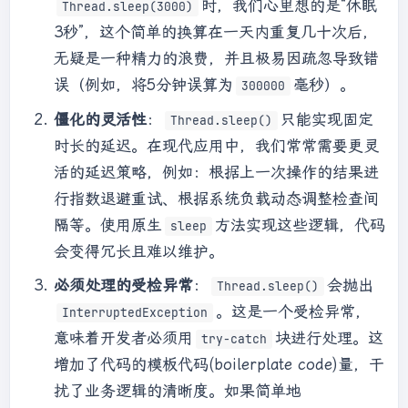
时，我们心里想的是“休眠
Thread.sleep(3000)
3秒”，这个简单的换算在一天内重复几十次后，
无疑是一种精力的浪费，并且极易因疏忽导致错
误（例如，将5分钟误算为
毫秒）。
300000
僵化的灵活性
：
只能实现固定
Thread.sleep()
时长的延迟。在现代应用中，我们常常需要更灵
活的延迟策略，例如：根据上一次操作的结果进
行指数退避重试、根据系统负载动态调整检查间
隔等。使用原生
方法实现这些逻辑，代码
sleep
会变得冗长且难以维护。
必须处理的受检异常
：
会抛出
Thread.sleep()
。这是一个受检异常，
InterruptedException
意味着开发者必须用
块进行处理。这
try-catch
增加了代码的模板代码(boilerplate code)量，干
扰了业务逻辑的清晰度。如果简单地