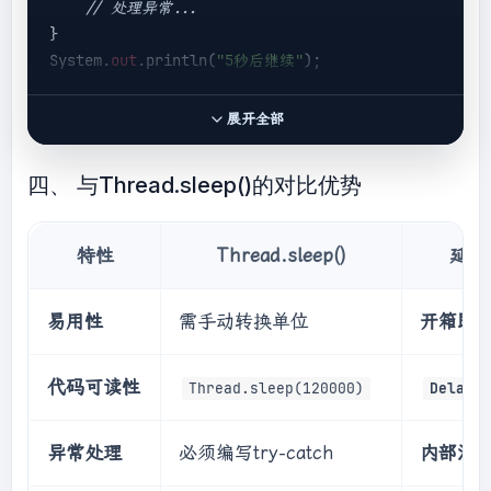
// 处理异常...
public
static
void
}

delayWithExponentialBackoff
(
int
 retryCount, 
System.
out
.println(
"5秒后继续"
);

long
 baseDelayMs)
{

long
 delayMs = (
long
) (baseDelayMs * 
// 使用DelayUtils工具类
Math.
pow
(
2
, retryCount));

展开全部
System.
out
.println(
"任务开始"
);

        delayMillis(delayMs);

DelayUtils.delaySeconds(
5
); 
// 意图清晰，一目
    }

四、 与Thread.sleep()的对比优势
了然
System.
out
.println(
"5秒后继续"
);

特性
Thread.sleep()
延迟工
// 甚至可以使用更高级的功能
for
 (
int
 retry = 
0
; retry < 
5
; retry++) {

易用性
需手动转换单位
开箱即
try
 {

        performUnreliableOperation();

break
; 
// 成功则跳出循环
代码可读性
Thread.sleep(120000)
DelayUt
    } 
catch
 (Exception e) {

异常处理
必须编写try-catch
内部消
DelayUtils.delayWithExponentialBackoff(retry
, 
1000
); 
// 重试延迟：1s, 2s, 4s...