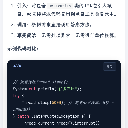
millis)
{

引入
：将包含
类的JAR包引入项
DelayUtils
if
 (millis <= 
0
) {

目，或直接将源代码复制到项目工具类目录中。
return
;

        }

调用
：根据需求直接调用静态方法。
try
 {

享受简洁
：无需处理异常，无需进行单位换算。
            Thread.sleep(millis);

        } 
catch
 (InterruptedException e) {

示例代码对比：
// 恢复中断状态，以便上层调用者能够感
知
JAVA
复制
Thread.currentThread().interrupt();

// 也可以选择记录日志：
// 使用传统Thread.sleep()
Logger.warn("Delay was interrupted.", e);
System.
out
.println(
"任务开始"
// 根据业务需求，可以选择继续执行或抛
try
 {

出运行时异常
    Thread.sleep(
5000
); 
// 需要心里换算：5秒 = 
        }

5000毫秒
    }

} 
catch
 (InterruptedException e) {

    Thread.currentThread().interrupt();

// 高级功能示例：指数退避重试延迟