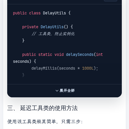
public
class
 DelayUtils {

private
DelayUtils
()
{

// 工具类，防止实例化
    }

public
static
void
delaySeconds
(
int
seconds)
{

        delayMillis(seconds * 
1000L
);

    }

public
static
void
delayMinutes
(
int
展开全部
minutes)
{

        delayMillis(minutes * 
60
 * 
1000L
);

三、 延迟工具类的使用方法
    }

使用该工具类极其简单，只需三步：
private
static
void
delayMillis
(
long