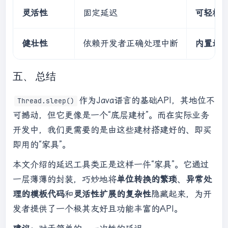
    }

灵活性
固定延迟
可轻松
健壮性
依赖开发者正确处理中断
内置最
五、 总结
作为Java语言的基础API，其地位不
Thread.sleep()
可撼动，但它更像是一个“底层建材”。而在实际业务
开发中，我们更需要的是由这些建材搭建好的、即买
即用的“家具”。
本文介绍的延迟工具类正是这样一件“家具”。它通过
一层薄薄的封装，巧妙地将
单位转换的繁琐
、
异常处
理的模板代码
和
灵活性扩展的复杂性
隐藏起来，为开
发者提供了一个极其友好且功能丰富的API。