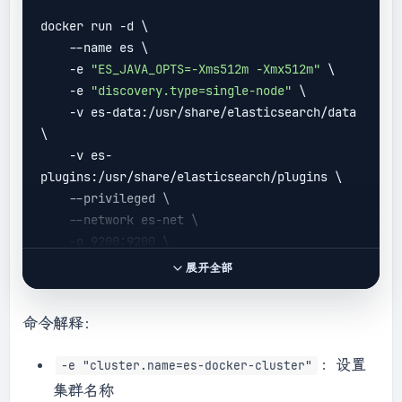
docker run 
-d
 \

    --name es \

-e
"ES_JAVA_OPTS=-Xms512m -Xmx512m"
 \

-e
"discovery.type=single-node"
 \

    -v es-data:/usr/share/elasticsearch/data 
\

    -v es-
plugins:/usr/share/elasticsearch/plugins \

    --privileged \

    --network es-net \

    -p 9200:9200 \

    -p 9300:9300 \

展开全部
命令解释：
：设置
-e "cluster.name=es-docker-cluster"
集群名称