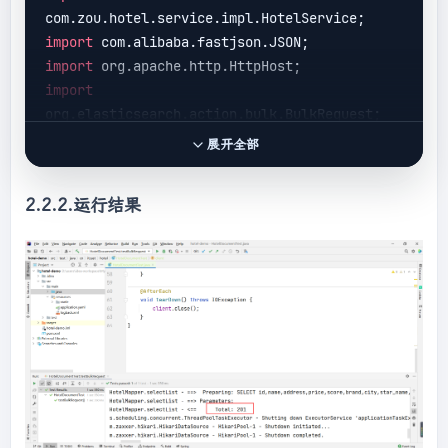
import
import
import
import
展开全部
import
2.2.2.运行结果
import
import
org.elasticsearch.client.RestHighLevelClient
import
org.elasticsearch.common.xcontent.XContentTy
import
import