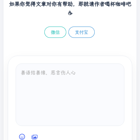
如果你觉得文章对你有帮助，那就请作者喝杯咖啡吧
        }

☕
//发送请求
        client.bulk(request, 
RequestOptions.DEFAULT);

微信
支付宝
    }

@BeforeEach
void
setUp
()
{

        client = 
new
RestHighLevelClient(RestClient.builder(

                HttpHost.create(
"http://你的
服务器IP地址:9200"
)

        ));

    }

@AfterEach
void
tearDown
()
throws
 IOException 
{

        client.close();
