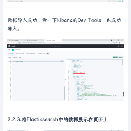
import
 org.junit.jupiter.api.Test;

import
数据导入成功，看一下kibana的Dev Tools，也成功
import
导入。
import
 java.util.List;

/**

 * 
@author
: 邹祥发

 * 
@date
: 2021/8/24 15:09

 */
public
class
HotelDocumentTest
{

@Resource
private
 IHotelService hotelService;

private
 RestHighLevelClient client;

2.2.3.将Elasticsearch中的数据展示在页面上
@Test
void
testBulkRequest
()
throws