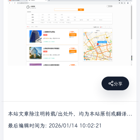
IOException 
{

//批量查询酒店数据
        List<Hotel> hotels = 
hotelService.list();

//创建Request
        BulkRequest request = 
new
BulkRequest();

//转换成文档类型HotelDoc
for
 (Hotel hotel : hotels) {

            HotelDoc hotelDoc = 
new
HotelDoc(hotel);

分享
//准备参数，添加所有的数据
            request.add(
new
IndexRequest(
"hotel"
)

本站文章除注明转载/出处外，均为本站原创或翻译，转载前请务必署名，转载请标明出处。
.id(hotelDoc.getId().toString())

最后编辑时间为: 2026/01/14 10:02:21
.source(JSON.toJSONString(hotelDoc), 
XContentType.JSON));
