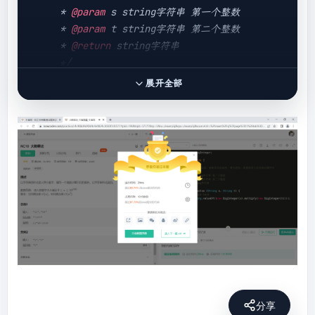
     * 
@param
 s string字符串 第一个整数

     * 
@param
 t string字符串 第二个整数

     * 
@return
 string字符串

     */
public
 String 
solve
(String s, String t)
展开全部
{

// write code here
return
 String.valueOf((
new
BigInteger(s).multiply(
new
 BigInteger(t))));

    }

分享