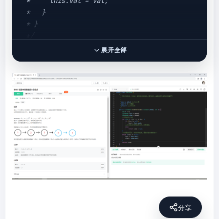
 *     this.val = val;

 *   }

 * }

 */
展开全部
public
class
Solution
{

/**

     * 代码中的类名、方法名、参数名已经指定，请勿
修改，直接返回方法规定的值即可

     *

     *

     * 
@param
 pHead ListNode类

     * 
@param
 k int整型

     * 
@return
 ListNode类

     */
public
 ListNode 
FindKthToTail
(ListNode 
pHead, 
int
 k)
{

int
 n = 
0
;

分享
        ListNode fast = pHead;
