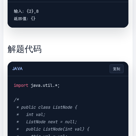
输入：{2},8

解题代码
JAVA
复制
import
 java.util.*;

/*

 * public class ListNode {

 *   int val;

 *   ListNode next = null;

 *   public ListNode(int val) {
