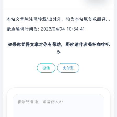
        ListNode slow = pHead;

//快指针先行k步
for
 (
int
 i = 
0
; i < k; i++) {

本站文章除注明转载/出处外，均为本站原创或翻译，转载前请务必署名，转载请标明出处。
if
 (fast != 
null
)

                fast = fast.next;

最后编辑时间为: 2023/04/04 10:34:41
//达不到k步说明链表过短，没有倒数k
else
如果你觉得文章对你有帮助，那就请作者喝杯咖啡吧
return
 slow = 
null
;

☕
        }

//快慢指针同步，快指针先到底，慢指针指向
倒数第k个
微信
支付宝
while
 (fast != 
null
) {

            fast = fast.next;

            slow = slow.next;

        }

return
 slow;

    }
