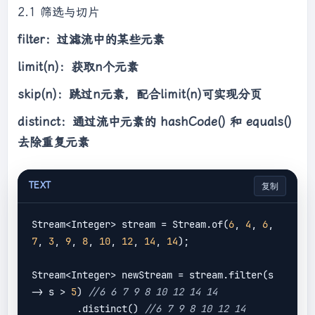
2.1 筛选与切片
filter：过滤流中的某些元素
limit(n)：获取n个元素
skip(n)：跳过n元素，配合limit(n)可实现分页
distinct：通过流中元素的 hashCode() 和 equals()
去除重复元素
TEXT
复制
Stream<Integer> stream = Stream.of(
6
, 
4
, 
6
, 
7
, 
3
, 
9
, 
8
, 
10
, 
12
, 
14
, 
14
);

Stream<Integer> newStream = stream.filter(s 
-> s > 
5
) 
//6 6 7 9 8 10 12 14 14
        .distinct() 
//6 7 9 8 10 12 14