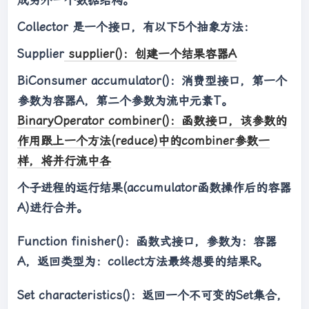
accumulator: x1:"
 + x1 + 
"  x2:"
 + x2);

Collector
是一个接口，有以下5个抽象方法：
return
 x1 - x2;

        },

Supplier
supplier()：创建一个结果容器A
(x1, x2)
 ->
 {

            System.out.println(
"stream 
BiConsumer
accumulator()：消费型接口，第一个
combiner: x1:"
 + x1 + 
"  x2:"
 + x2);

参数为容器A，第二个参数为流中元素T。
return
 x1 * x2;

BinaryOperator
combiner()：函数接口，该参数的
        });

作用跟上一个方法(reduce)中的combiner参数一
System.out.println(v2); 
//
-300
样，将并行流中各
Integer v3 = list.parallelStream().reduce(
0
,

个子进程的运行结果(accumulator函数操作后的容器
(x1, x2)
 ->
 {

A)进行合并。
System.out.println(
"parallelStream 
Function
finisher()：函数式接口，参数为：容器
accumulator: x1:"
 + x1 + 
"  x2:"
 + x2);

A，返回类型为：collect方法最终想要的结果R。
return
 x1 - x2;

        },

Set
characteristics()：返回一个不可变的Set集合，
(x1, x2)
 ->
 {
