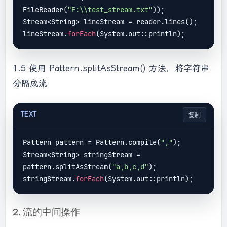
FileReader(
"F:\\test_stream.txt"
));

Stream<String> lineStream = reader.lines();

lineStream.
forEach
1.5 使用 Pattern.splitAsStream() 方法，将字符串
分隔成流
TEXT
复制
Pattern pattern = Pattern.compile(
","
);

Stream<String> stringStream = 
pattern.splitAsStream(
"a,b,c,d"
);

stringStream.
forEach
2. 流的中间操作