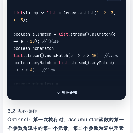
List
<Integer> 
list
 = Arrays.asList(
1
, 
2
, 
3
, 
4
, 
5
);

boolean allMatch = 
list
.stream().allMatch(e 
-> e > 
10
); 
//false
boolean noneMatch = 
list
.stream().noneMatch(e -> e > 
10
); 
//true
boolean anyMatch = 
list
.stream().anyMatch(e 
-> e > 
4
);  
//true
Integer findFirst = 
list
.stream().findFirst().get(); 
//1
展开全部
Integer findAny = 
list
.stream().findAny().get(); 
//1
3.2 规约操作
Optional：第一次执行时，accumulator函数的第一
long count = 
list
.stream().count(); 
//5
Integer max = 
个参数为流中的第一个元素，第二个参数为流中元素