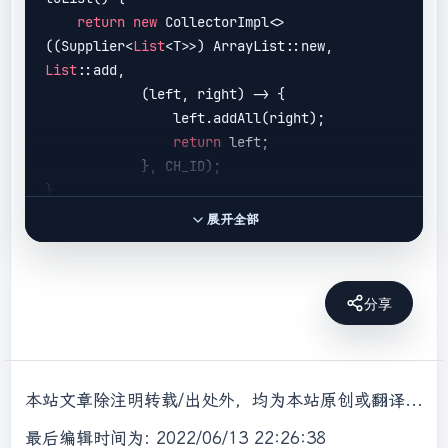
return
new
 CollectorImpl<>
//字符串分隔符连接
((Supplier<
List
<T>>) ArrayList::new, 
String joinName = 
List
::add,

list
.stream().map(Student::getName).collect(
            (left, right) -> {

Collectors.joining(
","
, 
"("
, 
")"
)); 
// 
                left.addAll(right);

(aa,bb,cc)
return
 left;

            }, CH_ID);

//聚合操作
}

//1.学生总数
展开全部
Long count = 
//为了更好地理解，我们转化一下源码中的lambda表达式
list
.stream().collect(Collectors.counting())
public
 <T> Collector<T, ?, 
List
<T>> toList() 
; 
// 3
{

//2.最大年龄 (最小的minBy同理)
分享
    Supplier<
List
<T>> supplier = () -> 
new
Integer maxAge = 
ArrayList();

list
.stream().map(Student::getAge).collect(C
    BiConsumer<
List
<T>, T> accumulator = 
ollectors.maxBy(Integer::compare)).get(); 
// 
(
list
, t) -> 
list
.add(t);

20
本站文章除注明转载/出处外，均为本站原创或翻译，转载前请务必署名，转载请标明出处。
    BinaryOperator<
List
<T>> combiner = 
//3.所有人的年龄
(list1, list2) -> {

最后编辑时间为: 2022/06/13 22:26:38
Integer sumAge = 