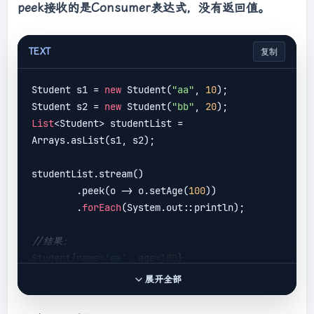
(o1.getName().equals(o2.getName())) {

peek接收的是Consumer表达式，没有返回值。
return
 o1.getAge() - 
o2.getAge();

            } 
else
 {

TEXT
复制
return
o1.getName().compareTo(o2.getName());

Student s1 = 
new
 Student(
"aa"
, 
10
);

            }

Student s2 = 
new
 Student(
"bb"
, 
20
        }

List
<Student> studentList = 
).
forEach
Arrays.asList(s1, s2);

studentList.stream()

        .peek(o -> o.setAge(
100
))

        .
forEach
(System.out::println);   

//结果：
Student{name=
'aa'
, age=
100
}

Student{name=
'bb'
, age=
100
展开全部