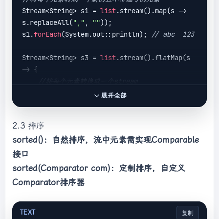
Stream<String> s1 = 
list
.stream().map(s -> 
s.replaceAll(
","
, 
""
));

s1.
forEach
(System.out::println); 
// abc  123
Stream<String> s3 = 
list
.stream().flatMap(s 
-> {

//将每个元素转换成一个stream
    String[] split = s.split(
","
);

展开全部
    Stream<String> s2 = 
Arrays.stream(split);

2.3 排序
return
 s2;

sorted()：自然排序，流中元素需实现Comparable
});

s3.
forEach
(System.out::println); 
// a b c 1 
接口
2 3
sorted(Comparator com)：定制排序，自定义
Comparator排序器
TEXT
复制