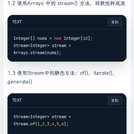
1.2 使用Arrays 中的 stream() 方法，将数组转成流
TEXT
复制
Integer[] nums = 
new
 Integer[
10
];

Stream<Integer> stream = 
1.3 使用Stream中的静态方法：of()、iterate()、
generate()
TEXT
复制
Stream<Integer> stream = 
Stream.of(
1
,
2
,
3
,
4
,
5
,
6
);
