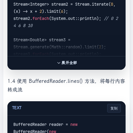
Stream<Integer> stream2 = Stream.iterate(
0
, 
(x) -> x + 
2
).limit(
6
);

stream2.
forEach
(System.out::println); 
// 0 2 
4 6 8 10
Stream<Double> stream3 = 
Stream.generate(Math::random).limit(
2
);

stream3.
forEach
展开全部
1.4 使用 BufferedReader.lines() 方法，将每行内容
转成流
TEXT
复制
BufferedReader reader = 
new
BufferedReader(
new