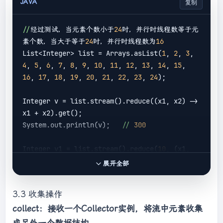
JAVA
复制
//
经过测试，当元素个数小于
24
时，并行时线程数等于元
素个数，当大于等于
24
时，并行时线程数为
16
List<Integer> list = Arrays.asList(
1
, 
2
, 
3
, 
4
, 
5
, 
6
, 
7
, 
8
, 
9
, 
10
, 
11
, 
12
, 
13
, 
14
, 
15
, 
16
, 
17
, 
18
, 
19
, 
20
, 
21
, 
22
, 
23
, 
24
);

Integer v = list.stream().reduce(
(x1, x2)
 ->
x1 + x2).get();

System.out.println(v);   
//
300
Integer v1 = list.stream().reduce(
10
, 
(x1, 
x2)
 ->
 x1 + x2);

展开全部
System.out.println(v1);  
//
310
3.3 收集操作
Integer v2 = list.stream().reduce(
0
,

collect：接收一个Collector实例，将流中元素收集
(x1, x2)
 ->
 {

            System.out.println(
"stream 
成另外一个数据结构。