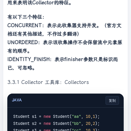
用来表明该Collector的特征。
System.out.println(
"parallelStream combiner: 
x1:"
 + x1 + 
"  x2:"
 + x2);

有以下三个特征：
return
 x1 * x2;

CONCURRENT：表示此收集器支持并发。（官方文
        });

档还有其他描述，不作过多翻译）
System.out.println(v3); 
//
197474048
UNORDERED：表示该收集操作不会保留流中元素原
有的顺序。
IDENTITY_FINISH：表示finisher参数只是标识而
已，可忽略。
3.3.1 Collector 工具库：Collectors
JAVA
复制
Student s1 = 
new
 Student(
"aa"
, 
10
,
1
);

Student s2 = 
new
 Student(
"bb"
, 
20
,
2
);

Student s3 = 
new
 Student(
"cc"
, 
10
,
3