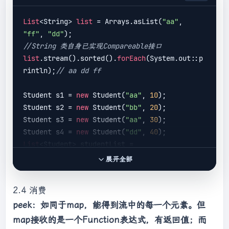
List
<String> 
list
 = Arrays.asList(
"aa"
, 
"ff"
, 
"dd"
//String 类自身已实现Compareable接口
list
.stream().sorted().
forEach
(System.out::p
rintln);
// aa dd ff
Student s1 = 
new
 Student(
"aa"
, 
10
);

Student s2 = 
new
 Student(
"bb"
, 
20
);

Student s3 = 
new
 Student(
"aa"
, 
30
);

Student s4 = 
new
 Student(
"dd"
, 
40
List
<Student> studentList = 
Arrays.asList(s1, s2, s3, s4);

展开全部
//自定义排序：先按姓名升序，姓名相同则按年龄升序
2.4 消费
studentList.stream().sorted(

peek：如同于map，能得到流中的每一个元素。但
        (o1, o2) -> {

if
map接收的是一个Function表达式，有返回值；而