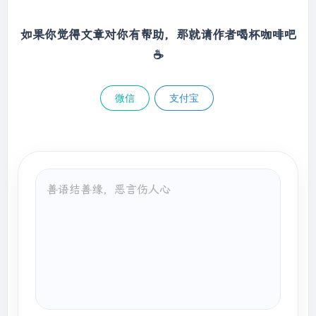
        list1.addAll(list2);

list
.stream().collect(Collectors.summingInt(
return
 list1;

Student::getAge)); 
// 40
如果你觉得文章对你有帮助，那就请作者喝杯咖啡吧
    };

//4.平均年龄
☕
Function
<
List
<
T
>, 
List
<
T
>> 
finisher
 = 
Double averageAge = 
(list)
 -> 
list
;

list
.stream().collect(Collectors.averagingDo
    Set<Collector.Characteristics> 
uble(Student::getAge)); 
// 
微信
支付宝
characteristics = 
13.333333333333334
Collections.unmodifiableSet(EnumSet.of(Colle
// 带上以上所有方法
ctor.Characteristics.IDENTITY_FINISH));

DoubleSummaryStatistics statistics = 
list
.stream().collect(Collectors.summarizing
return
new
 Collector<T, 
List
<T>, 
Double(Student::getAge));

List
<T>>() {

System.out.println(
"count:"
 + 
        @Override

statistics.getCount() + 
",max:"
 + 
public
 Supplier supplier() {

statistics.getMax() + 
",sum:"
 + 
return
 supplier;

statistics.getSum() + 
",average:"
 + 
        }

statistics.getAverage());

        @Override

//分组
public
 BiConsumer accumulator() {

Map<Integer, 
List
<Student>> ageMap = 