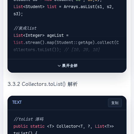
List
<Student> 
list
 = Arrays.asList(s1, s2, 
s3);

//装成list
List
<Integer> ageList = 
list
.stream().map(Student::getAge).collect(C
ollectors.toList()); 
// [10, 20, 10]
//转成set
展开全部
Set<Integer> ageSet = 
list
.stream().map(Student::getAge).collect(C
3.3.2 Collectors.toList() 解析
ollectors.toSet()); 
// [20, 10]
//转成map,注:key不能相同，否则报错
TEXT
复制
Map<String, Integer> studentMap = 
list
.stream().collect(Collectors.toMap(Stude
//toList 源码
nt::getName, Student::getAge)); 
// {cc=10, 
public
static
 <T> Collector<T, ?, 
List
<T>> 
bb=20, aa=10}
toList() {
