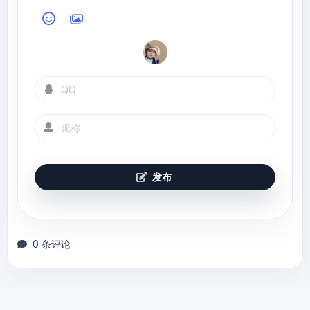
return
 accumulator;

list
.stream().collect(Collectors.groupingBy(
        }

//多重分组,先根据类型分再根据年龄分
        @Override

Map<Integer, Map<Integer, 
List
<Student>>> 
public
 BinaryOperator combiner() {

typeAgeMap = 
return
 combiner;

list
.stream().collect(Collectors.groupingBy(
        }

Student::getType, 
Collectors.groupingBy(Student::getAge)));

        @Override

public
Function
finisher
()
{

//分区
return
 finisher;

发布
//分成两部分，一部分大于10岁，一部分小于等于10岁
        }

Map<Boolean, 
List
<Student>> partMap = 
list
.stream().collect(Collectors.partitionin
        @Override

gBy(v -> v.getAge() > 
10
));

public
 Set<Characteristics> 
0 条评论
characteristics() {

//规约
return
 characteristics;

Integer allAge = 
        }

list
.stream().map(Student::getAge).collect(C
    };
