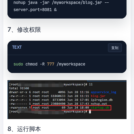
nohup java -jar /myworkspace/blog.jar --
7、修改权限
TEXT
复制
sudo
 chmod -R 
777
8、运行脚本