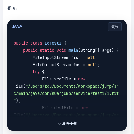
例如：
JAVA
复制
public
class
IoTest1
 {

public
static
void
main
(
String[] args
) 
{

        FileInputStream fis = 
null
;

        FileOutputStream fos = 
null
;

try
 {

            File srcFile = 
new
File(
"/Users/zou/Documents/workspace/jump/sr
c/main/java/com/sue/jump/service/test1/1.txt
"
);

            File destFile = 
new
File(
"/Users/zou/Documents/workspace/jump/sr
c/main/java/com/sue/jump/service/test1/2.txt
展开全部
"
);
