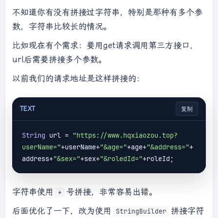
不知道你有没有拼接过字符串，特别是那种有多个参
数，字符串比较长的情况。
比如现在有个需求：要用get请求调用第三方接口，
url后需要拼接多个参数。
以前我们的请求地址是这样拼接的：
TEXT
复制
String
 url = 
"https://www.hqxiaozou.top?
userName="
+userName+
"&age="
+age+
"&address="
+
address+
"&sex="
+sex+
"&roledId="
字符串使用
号拼接，非常容易出错。
+
后面优化了一下，改为使用
拼接字符
StringBuilder