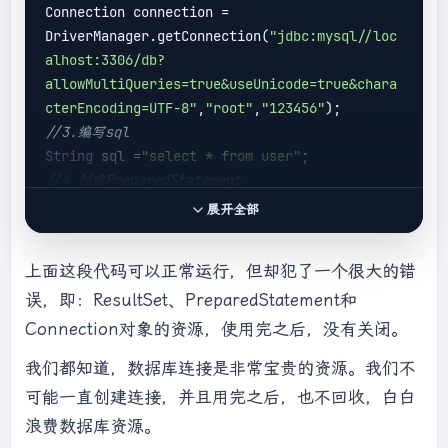
Connection connection = 
DriverManager.getConnection(
"jdbc:mysql//loc
alhost:3306/db?
allowMultiQueries=true&useUnicode=true&chara
cterEncoding=UTF-8"
,
"root"
,
"123456"
//3.编写sql
String
 sql =
"select * from user"
//4.创建PreparedStatement
PreparedStatement pstmt = 
展开全部
//5.获取查询结果
上面这段代码可以正常运行，但却犯了一个很大的错
误，即：ResultSet、PreparedStatement和
while
(rs.next()){

   int id = rs.getInt(
"id"
);

Connection对象的资源，使用完之后，没有关闭。
String
 name = rs.getString(
"name"
);

我们都知道，数据库连接是非常宝贵的资源。我们不
可能一直创建连接，并且用完之后，也不回收，白白
浪费数据库资源。