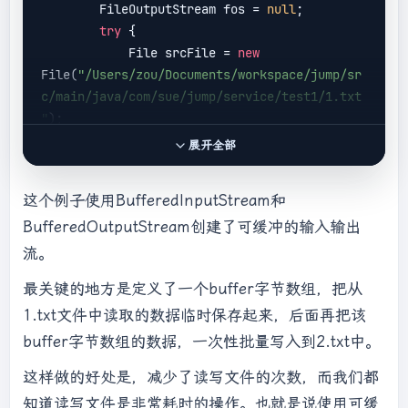
        FileOutputStream fos = 
null
;

            }

try
 {

try
 {

            File srcFile = 
new
if
 (fis != 
null
) {

File(
"/Users/zou/Documents/workspace/jump/sr
                    fis.close();

c/main/java/com/sue/jump/service/test1/1.txt
                }

"
);

            } 
catch
 (IOException e) {

            File destFile = 
new
                e.printStackTrace();

展开全部
File(
"/Users/zou/Documents/workspace/jump/sr
            }

c/main/java/com/sue/jump/service/test1/2.txt
        }

这个例子使用BufferedInputStream和
"
);

    }

BufferedOutputStream创建了可缓冲的输入输出
            fis = 
new
FileInputStream(srcFile);

流。
            fos = 
new
最关键的地方是定义了一个buffer字节数组，把从
FileOutputStream(destFile);

1.txt文件中读取的数据临时保存起来，后面再把该
            bis = 
new
BufferedInputStream(fis);

buffer字节数组的数据，一次性批量写入到2.txt中。
            bos = 
new
这样做的好处是，减少了读写文件的次数，而我们都
BufferedOutputStream(fos);

byte
[] buffer = 
new
byte
[
1024
];

知道读写文件是非常耗时的操作。也就是说使用可缓