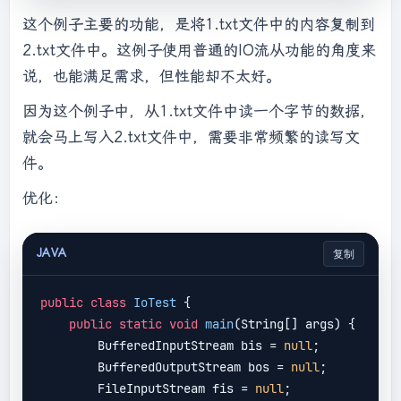
            fis = 
new
这个例子主要的功能，是将1.txt文件中的内容复制到
FileInputStream(srcFile);

2.txt文件中。这例子使用普通的IO流从功能的角度来
            fos = 
new
FileOutputStream(destFile);

说，也能满足需求，但性能却不太好。
int
 len;

因为这个例子中，从1.txt文件中读一个字节的数据，
while
 ((len = fis.read()) != 
-1
) 
就会马上写入2.txt文件中，需要非常频繁的读写文
{

                fos.write(len);

件。
            }

优化：
            fos.flush();

        } 
catch
 (IOException e) {

            e.printStackTrace();

JAVA
复制
        } 
finally
 {

try
 {

public
class
IoTest
 {

if
 (fos != 
null
) {

public
static
void
main
(
String[] args
) 
{

                    fos.close();

        BufferedInputStream bis = 
null
;

                }

        BufferedOutputStream bos = 
null
;

            } 
catch
 (IOException e) {

        FileInputStream fis = 
null
;

                e.printStackTrace();
