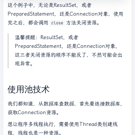
这个例子中，无论是ResultSet，或者
String
 sql =
"select * from user"
;

PreparedStatement，还是Connection对象，使用
//4.创建PreparedStatement
    pstmt = conn.prepareStatement(sql);

完之后，都会调用
方法关闭资源。
close
//5.获取查询结果
    rs = pstmt.execteQuery();

温馨提醒：ResultSet，或者
while
(rs.next()){

PreparedStatement，还是Connection对象，
       int id = rs.getInt(
"id"
);

这三者关闭资源的顺序不能反了，不然可能会出
String
 name = rs.getString(
"name"
);

现异常。
    }

} 
catch
(Exception e) {

  log.error(e.getMessage(),e);

} 
finally
 {

使用池技术
if
(rs != 
null
) {

      rs.close();

我们都知道，从数据库查数据，首先要连接数据库，
   }

获取Connection资源。
if
(pstmt != 
null
) {

想让程序多线程执行，需要使用Thread类创建线
      pstmt.close();

程，线程也是一种资源。