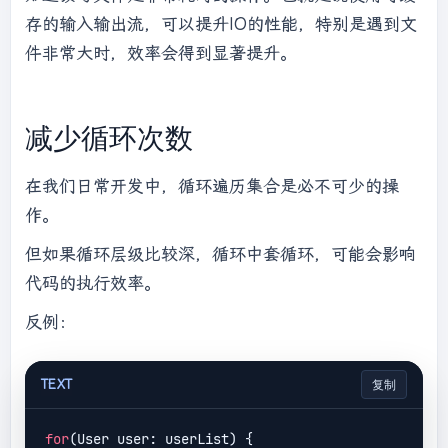
int
 len;

存的输入输出流，可以提升IO的性能，特别是遇到文
while
 ((len = bis.read(buffer)) 
件非常大时，效率会得到显著提升。
!= 
-1
) {

                bos.write(buffer, 
0
, len);

            }

减少循环次数
            bos.flush();

        } 
catch
 (IOException e) {

在我们日常开发中，循环遍历集合是必不可少的操
            e.printStackTrace();

        } 
finally
 {

作。
try
 {

但如果循环层级比较深，循环中套循环，可能会影响
if
 (bos != 
null
) {

                    bos.close();

代码的执行效率。
                }

反例：
if
 (fos != 
null
) {

                    fos.close();

                }

TEXT
复制
            } 
catch
 (IOException e) {

                e.printStackTrace();

for
(User user: userList) {
