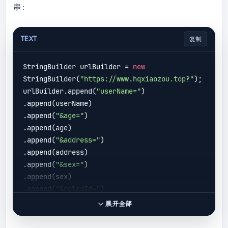
串：
TEXT
复制
StringBuilder urlBuilder = 
new
StringBuilder(
"https://www.hqxiaozou.top?"
);

urlBuilder.append(
"userName="
)

.append(userName)

.append(
"&age="
)

.append(age)

.append(
"&address="
)

.append(address)

.append(
"&sex="
)

.append(sex)

.append(
"&roledId="
)

展开全部