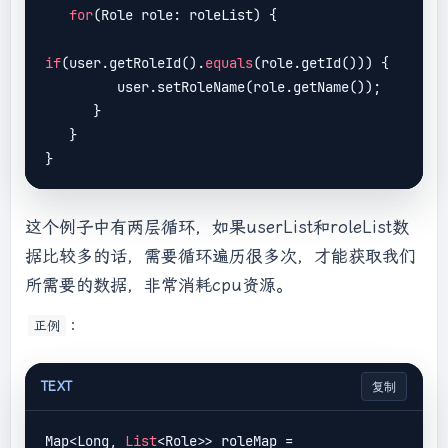
            }

for
(Role role: roleList) {

try
 {

if
 (bis != 
null
) {

if
(user.getRoleId().
equals
(role.getId())) {

                    bis.close();

         user.setRoleName(role.getName());

                }

      }

if
 (fis != 
null
) {

   }

                    fis.close();

                }

            } 
catch
 (IOException e) {

                e.printStackTrace();

这个例子中有两层循环，如果userList和roleList数
            }

据比较多的话，需要循环遍历很多次，才能获取我们
        }

所需要的数据，非常消耗cpu资源。
    }

：
正例
TEXT
复制
Map<Long, 
List
<Role>> roleMap = 