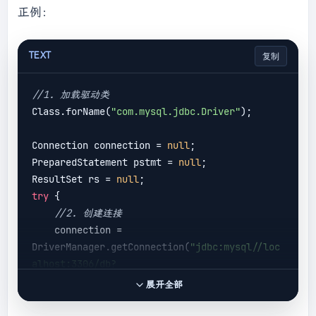
正例：
TEXT
复制
//1. 加载驱动类
Class.forName(
"com.mysql.jdbc.Driver"
);

Connection connection = 
null
;

PreparedStatement pstmt = 
null
;

ResultSet rs = 
null
try
 {

//2. 创建连接
    connection = 
DriverManager.getConnection(
"jdbc:mysql//loc
alhost:3306/db?
allowMultiQueries=true&useUnicode=true&chara
展开全部
cterEncoding=UTF-8"
,
"root"
,
"123456"
);

//3.编写sql