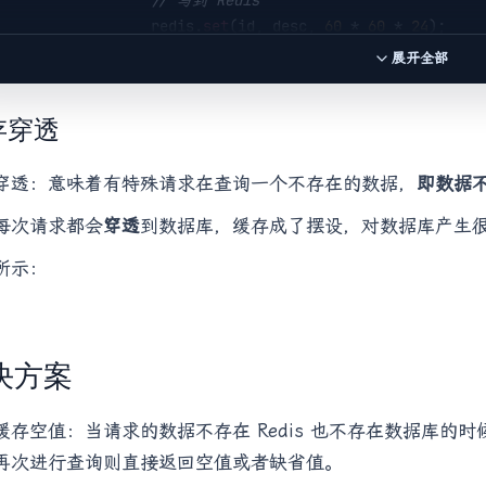
// 写到 Redis
                    redis.
set
(id, desc, 
60
 * 
60
 * 
24
);

                } 
catch
 (Exception ex) {

展开全部
               LogHelper.error(ex);

                } 
finally
 {

存穿透
// 确保最后删除，释放锁
               redis.del(lockName);

穿透：意味着有特殊请求在查询一个不存在的数据，
即数据不
return
 desc;

              }

每次请求都会
穿透
到数据库，缓存成了摆设，对数据库产生
            } 
else
 {

// 否则睡眠200ms，接着获取锁
所示：
                Thread.sleep(
200
);

return
 getData(id);

         }

     }

决方案
缓存空值：当请求的数据不存在 Redis 也不存在数据库的
再次进行查询则直接返回空值或者缺省值。