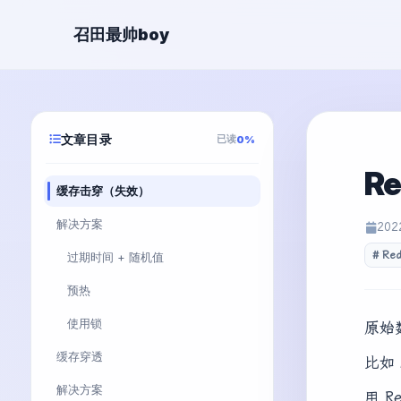
召田最帅boy
文章目录
已读
0%
R
缓存击穿（失效）
解决方案
202
Red
过期时间 + 随机值
预热
使用锁
原始
缓存穿透
比如 
解决方案
用 R