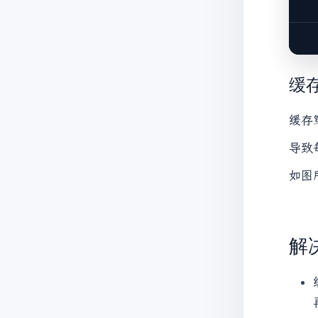
     
缓
     
缓存
  
导致
如图
   
   
解