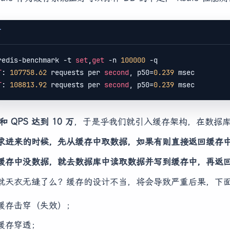
T
redis-benchmark -t 
set
,
get
 -n 
100000
T
: 
107758.62
 requests per 
second
, p50=
0.239
T
: 
108813.92
 requests per 
second
, p50=
0.239
 和 QPS 达到 10 万
，于是乎我们就引入缓存架构，在数据
求进来的时候，先从缓存中取数据，如果有则直接返回缓存
缓存中没数据，就去数据库中读取数据并写到缓存中，再返
就天衣无缝了么？缓存的设计不当，将会导致严重后果，下
缓存击穿（失效）；
缓存穿透；