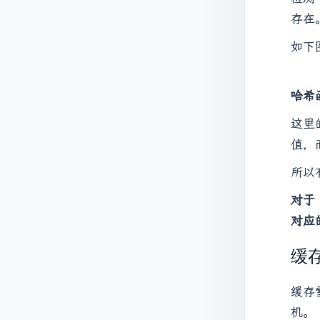
存在
如下
哈希
这里的
值，而
所以
对于 
对应
缓
缓存
机。