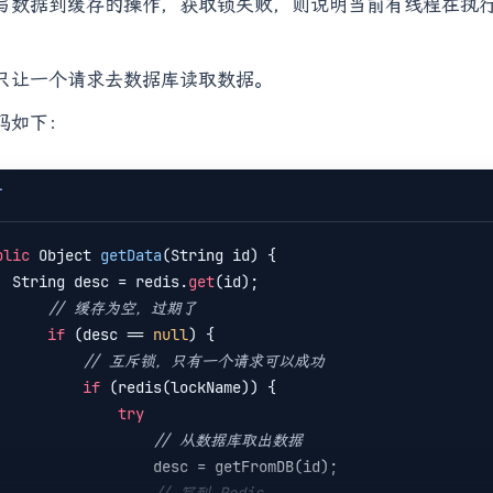
写数据到缓存的操作，获取锁失败，则说明当前有线程在执
只让一个请求去数据库读取数据。
码如下：
T
blic
 Object 
getData
(
String id
) 
{

    String desc = redis.
get
(id);

// 缓存为空，过期了
if
 (desc == 
null
) {

// 互斥锁，只有一个请求可以成功
if
 (redis(lockName)) {

try
// 从数据库取出数据
               desc = getFromDB(id);
