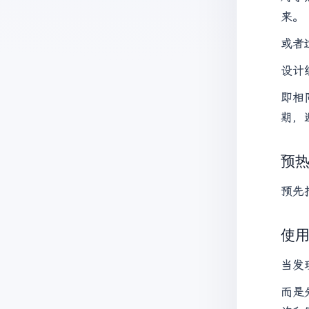
来。
或者
设计
即相
期，
预
预先
使
当发
而是