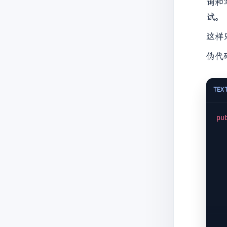
询和
试。
这样
伪代
TEX
pu
     