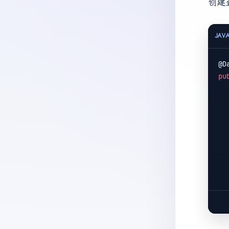
创建
JAV
pu
     *
     *