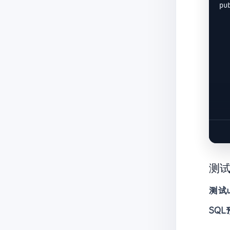
pu
    private TaskMapper
   
    public Object test(BaseQue
   
         
      
   
   
测
测试u
   
SQ