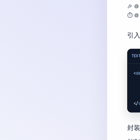
🎉 
⏱️ 
引入
TEX
<
d
</
封装