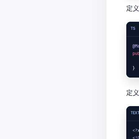
     * @p
定义
     * 
TS
tC
        Integer
@M
        Integer
pu
      
   
定义M
TEX
<?
<!