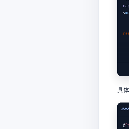
        page.se
ma
        page.se
<
m
        page.set
        page.setP
        page.set
re
    
   
            id,
       
   
</
具
   
JAV
@
R
   