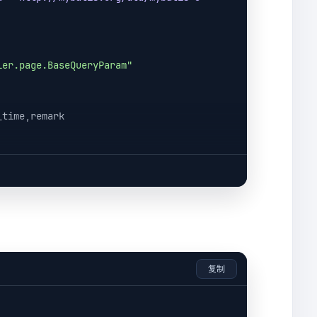
ler.page.BaseQueryParam"
复制