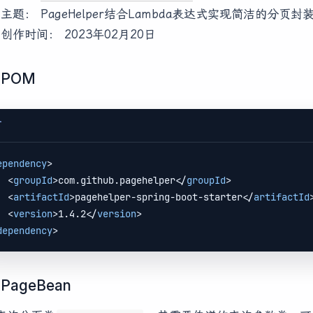
@ 主题： PageHelper结合Lambda表达式实现简洁的分页封
@ 创作时间： 2023年02月20日
POM
T
ependency
>
<
groupId
>
com.github.pagehelper
</
groupId
>
<
artifactId
>
pagehelper-spring-boot-starter
</
artifactId
<
version
>
1.4.2
</
version
>
dependency
>
PageBean