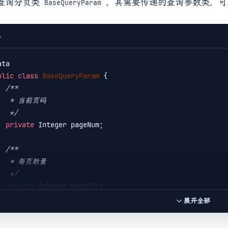
查询分页类
，其需要传递的查询参数类，可
BaseQueryParam
A
blic
class
BaseQueryParam
 {
/**

 当前页码

     */
private
 Integer pageNum;

/**

 每页数量

     */
private
 Integer pageSize;

展开全部