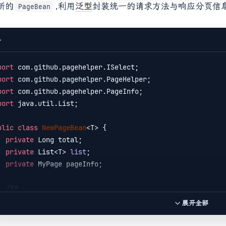
新的
,利用
泛型
封装统一的请求方法与响应分页信
PageBean
A
port
port
port
port
 java.util.List;

blic
class
NewPageBean
<T> {
private
 Long total;

private
 List<T> 
list
;

private
 MyPage pageInfo;

/**

t   调用Mapper接口的结果

展开全部
 param  请求参数

ass   响应的Class对象
