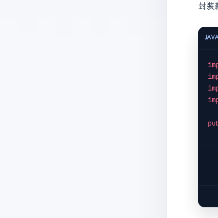
封装
JAV
im
im
im
im
pu
     * @param selec
     * @param
     * @param tCl