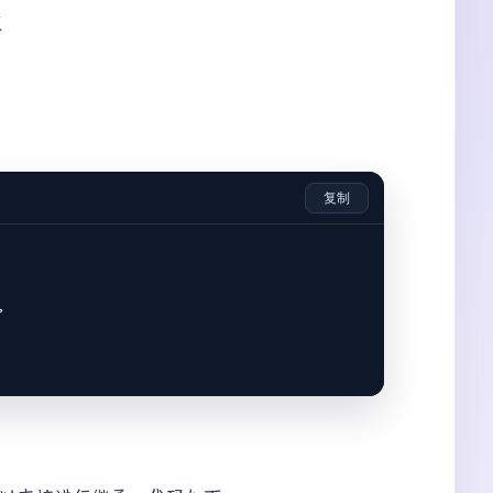
装
复制
>