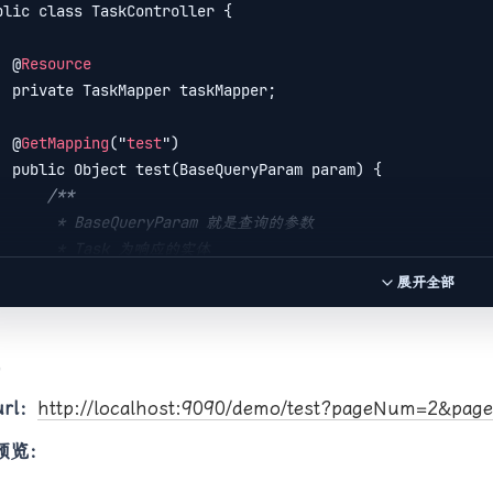
blic class TaskController {

public
void
setTotal
(Long total)
{

    @
Resource
this
.total = total;

 taskMapper;

 }

    @
GetMapping
("
test
")

public
 List<T> getList() {

ryParam param) {

return
list
;

/**

 }

* BaseQueryParam 就是查询的参数

   * Task 为响应的实体

public
void
setList
(List<T> 
list
)
{

         */
this
.
list
 = 
list
;

展开全部
return
NewPageBean
.generatePage
(() 
-
> 
taskMapper
.l
 }

 }

试
public
 MyPage 
getPageInfo
()
{

return
 pageInfo;

rl：
http://localhost:9090/demo/test?pageNum=2&page
 }

L预览：
public
void
setPageInfo
(MyPage pageInfo)
{

this
.pageInfo = pageInfo;
