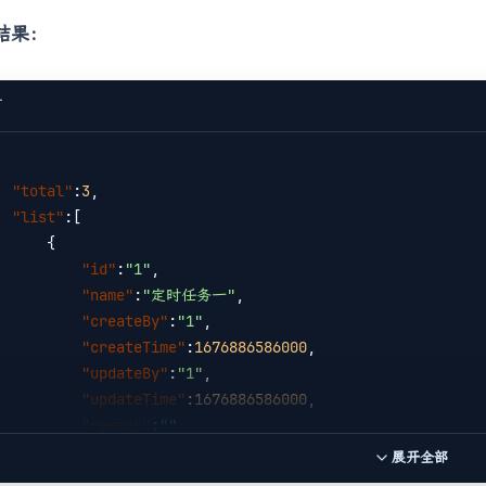
 }

结果：
static
class
MyPage
 {
private
int
 pageNum;

T
private
int
 pageSize;

private
int
 totalPage;

private
int
 nextPage;

"total"
:
3
,

private
int
 previousPage;

"list"
:[

     {

public
int
getPageNum
()
{

"id"
:
"1"
,

return
 pageNum;

"name"
:
"定时任务一"
,

     }

"createBy"
:
"1"
,

"createTime"
:
1676886586000
,

public
void
setPageNum
(
int
 pageNum)
{

"updateBy"
:
"1"
,

this
.pageNum = pageNum;

"updateTime"
:
1676886586000
,

     }

"remark"
:
""
     },

展开全部
public
int
getPageSize
()
{

     {
