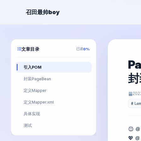
召田最帅boy
文章目录
已读
0%
P
引入POM
封
封装PageBean
定义Mapper
202
定义Mapper.xml
La
具体实现
测试
😊 
💖 