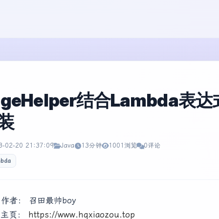
ageHelper结合Lambda
装
3-02-20 21:37:09
Java
13分钟
1001浏览
0评论
mbda
@ 作者： 召田最帅boy
@ 主页：
https://www.hqxiaozou.top