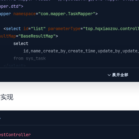
tTotalPage(pageInfo.getPages());

pper.dtd">
tPageNum(pageInfo.getPageNum());

apper
namespace
=
"com.mapper.TaskMapper"
>
PageSize(pageInfo.getPageSize());

reviousPage(pageInfo.getPrePage());

<
select
id
=
"list"
parameterType
=
"top.hqxiaozou.control
NextPage(pageInfo.getNextPage());

sultMap
=
"BaseResultMap"
>
this
.pageInfo = page;

    select

 }

name,create_by,create_time,update_by,update_time,remark

 from sys_task

public
long
getNum
()
{

</
select
>
return
this
.total;

展开全部
 }

mapper
>
public
void
setNum
(Long total)
{

体实现
this
.total = total;

 }

A
public
 Long 
getTotal
()
{

return
 total;

estController
 }
