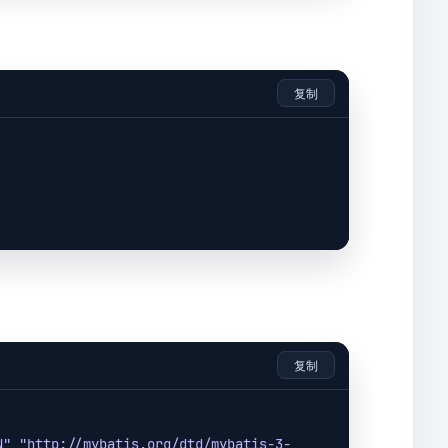
elect, BaseQueryParam param, Class<T> 
复制
pageSize == null ? 
10
 : pageSize)

复制
N" "http://mybatis.org/dtd/mybatis-3-