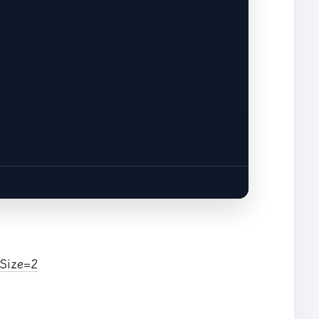
ist
(
param
), 
param
, 
Task
.class
);

Size=2