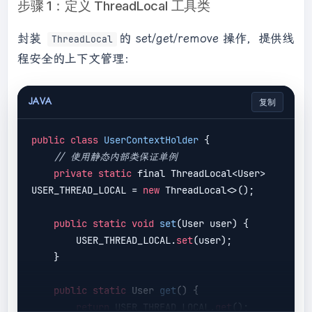
步骤 1：定义 ThreadLocal 工具类
封装
的 set/get/remove 操作，提供线
ThreadLocal
程安全的上下文管理：
JAVA
复制
public
class
UserContextHolder
 {

// 使用静态内部类保证单例
private
static
 final ThreadLocal<User> 
USER_THREAD_LOCAL = 
new
 ThreadLocal<>();

public
static
void
set
(
User user
) 
{

        USER_THREAD_LOCAL.
set
(user);

    }

public
static
 User 
get
(
) 
{

return
 USER_THREAD_LOCAL.
get
();
