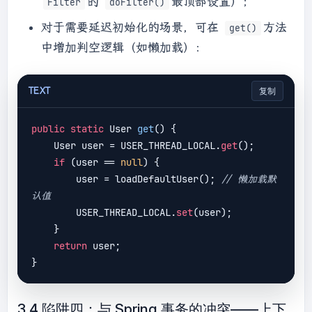
的
最顶部设置）；
Filter
doFilter()
对于需要延迟初始化的场景，可在
方法
get()
中增加判空逻辑（如懒加载）：
TEXT
复制
public
static
 User 
get
(
) 
{

    User user = USER_THREAD_LOCAL.
get
();

if
 (user == 
null
) {

        user = loadDefaultUser(); 
// 懒加载默
认值
        USER_THREAD_LOCAL.
set
(user);

    }

return
 user;

3.4 陷阱四：与 Spring 事务的冲突——上下