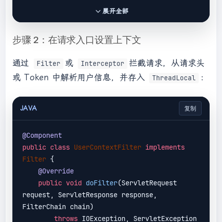
    }

展开全部
public
static
void
remove
(
) 
{

步骤 2：在请求入口设置上下文
        USER_THREAD_LOCAL.
remove
();

    }

通过
或
拦截请求，从请求头
Filter
Interceptor
或 Token 中解析用户信息，并存入
：
ThreadLocal
JAVA
复制
@Component
public
class
UserContextFilter
implements
Filter
{

@Override
public
void
doFilter
(ServletRequest 
request, ServletResponse response, 
FilterChain chain)
throws
 IOException, ServletException 