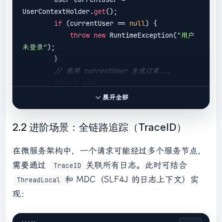
键：必须清理！
UserContextHolder.
get
();

        }

if
 (currentUser == 
null
) {

    }

throw
new
 RuntimeException(
"用户
未登录"
);

private
 User 
parseUserFromToken
(String 
        }

token)
{

// 使用 currentUser 生成订单...
// 实际逻辑：校验 Token 有效性，查询数据
return
new
库获取用户信息
Order(currentUser.getId(), 
"商品详情"
);

return
new
 User(
1L
, 
"admin"
, 
"管理
展开全部
    }

员"
);

    }

2.2 进阶场景：全链路追踪（TraceID）
在微服务架构中，一个请求可能经过多个服务节点，
需要通过
关联所有日志。此时可结合
TraceID
和 MDC（SLF4J 的日志上下文）实
ThreadLocal
现：