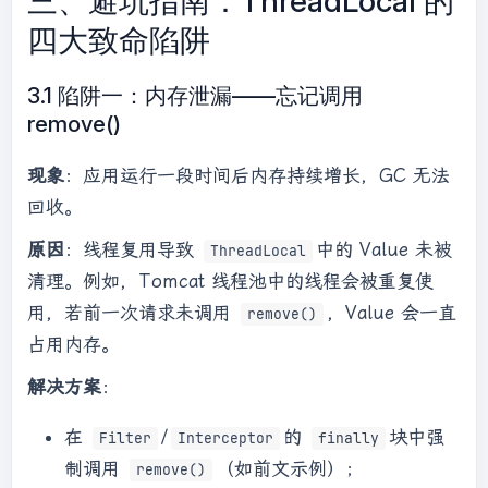
三、避坑指南：ThreadLocal 的
response);

四大致命陷阱
        } 
finally
 {

            MDC.
remove
(
"traceId"
); 
// 清理
3.1 陷阱一：内存泄漏——忘记调用
remove()
UserContextHolder.removeTraceId();

        }

现象
：应用运行一段时间后内存持续增长，GC 无法
    }

}

回收。
原因
：线程复用导致
中的 Value 未被
ThreadLocal
// 日志中自动打印 TraceID（logback 配置）
清理。例如，Tomcat 线程池中的线程会被重复使
<pattern>%d{yyyy-MM-dd HH:mm:ss} [%thread] 
[%X{traceId}] %
-5
level %logger{
36
} - 
用，若前一次请求未调用
，Value 会一直
remove()
占用内存。
解决方案
：
在
/
的
块中强
Filter
Interceptor
finally
制调用
（如前文示例）；
remove()