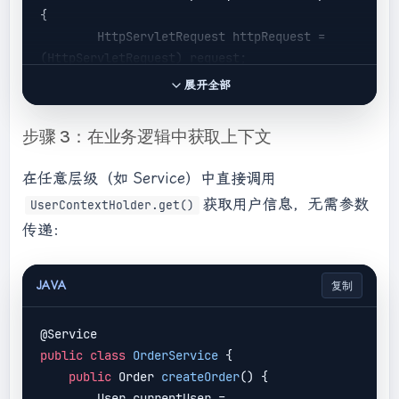
{

        HttpServletRequest httpRequest = 
(HttpServletRequest) request;

        String token = 
展开全部
httpRequest.getHeader(
"Authorization"
);

步骤 3：在业务逻辑中获取上下文
// 模拟从 Token 解析用户信息（实际需调用
认证服务）
在任意层级（如 Service）中直接调用
        User user = 
获取用户信息，无需参数
UserContextHolder.get()
parseUserFromToken(token); 

传递：
try
 {

            UserContextHolder.set(user); 
// 
JAVA
复制
设置上下文
            chain.doFilter(request, 
response);

public
class
OrderService
 {

        } 
finally
 {

public
 Order 
createOrder
(
) 
{

            UserContextHolder.remove(); 
// 关
        User currentUser = 