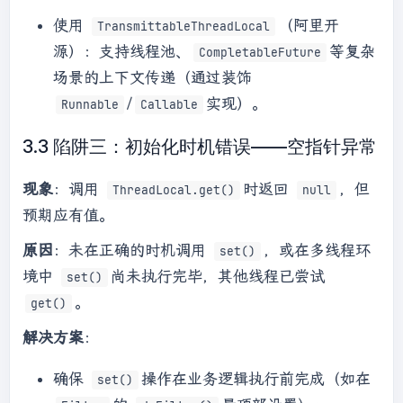
使用
（阿里开
TransmittableThreadLocal
源）：支持线程池、
等复杂
CompletableFuture
场景的上下文传递（通过装饰
/
实现）。
Runnable
Callable
3.3 陷阱三：初始化时机错误——空指针异常
现象
：调用
时返回
，但
ThreadLocal.get()
null
预期应有值。
原因
：未在正确的时机调用
，或在多线程环
set()
境中
尚未执行完毕，其他线程已尝试
set()
。
get()
解决方案
：
确保
操作在业务逻辑执行前完成（如在
set()