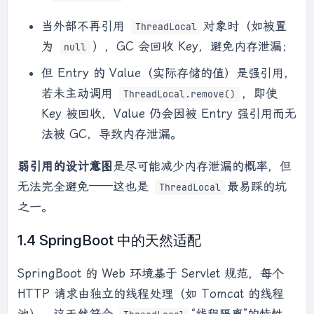
当外部不再引用
对象时（如被置
ThreadLocal
为
），GC 会回收 Key，避免内存泄漏；
null
但 Entry 的 Value（实际存储的值）是强引用，
若未主动调用
，即使
ThreadLocal.remove()
Key 被回收，Value 仍会因被 Entry 强引用而无
法被 GC，导致内存泄漏。
弱引用的设计意图
是尽可能减少内存泄漏的概率，但
无法完全避免——这也是
最易踩的坑
ThreadLocal
之一。
1.4 SpringBoot 中的天然适配
SpringBoot 的 Web 环境基于 Servlet 规范，每个
HTTP 请求由独立的线程处理（如 Tomcat 的线程
池）。这天然符合
“线程隔离”的特性，