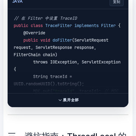
JAVA
复制
// 在 Filter 中设置 TraceID
public
class
TraceFilter
implements
Filter
 {

    @
Override

public
void
doFilter
(
ServletRequest 
request, ServletResponse response, 
FilterChain chain
) 

        throws IOException, ServletException 
{

        String traceId = 
UUID.randomUUID().toString();

        MDC.put(
"traceId"
, traceId); 
// MDC 
内部基于 ThreadLocal
展开全部
UserContextHolder.setTraceId(traceId); 
// 自
定义上下文
try
 {

            chain.doFilter(request, 