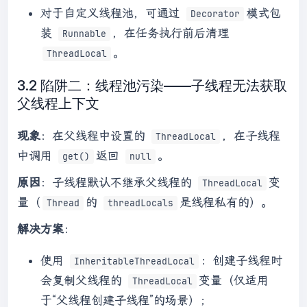
对于自定义线程池，可通过
模式包
Decorator
装
，在任务执行前后清理
Runnable
。
ThreadLocal
3.2 陷阱二：线程池污染——子线程无法获取
父线程上下文
现象
：在父线程中设置的
，在子线程
ThreadLocal
中调用
返回
。
get()
null
原因
：子线程默认不继承父线程的
变
ThreadLocal
量（
的
是线程私有的）。
Thread
threadLocals
解决方案
：
使用
：创建子线程时
InheritableThreadLocal
会复制父线程的
变量（仅适用
ThreadLocal
于“父线程创建子线程”的场景）；