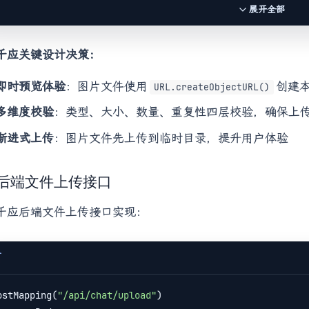
return
;

展开全部
     }

千应关键设计决策：
// 2. 文件大小校验（100MB限制）
if
 (file.size > 
this
.maxFileSize) {

即时预览体验
：图片文件使用
创建
URL.createObjectURL()
            errors.push(
`
${file.name}
: 文件大小超过100MB限制
return
;

多维度校验
：类型、大小、数量、重复性四层校验，确保上
     }

渐进式上传
：图片文件先上传到临时目录，提升用户体验
// 3. 图片数量限制（最多3张）
if
 (fileType === 
'image'
) {

2 后端文件上传接口
if
 (currentImageCount + newImageCount >= 
3
) {

                errors.push(
`图片识别最多支持3张，已跳过 
${fi
千应后端文件上传接口实现：
return
;

         }

     }

T
// 4. 重复文件检测
ostMapping(
"/api/chat/upload"
)

const
 isDuplicate = 
this
.selectedFiles.some(
select