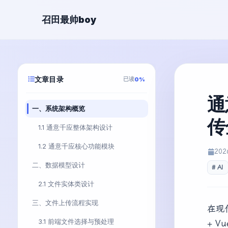
召田最帅boy
文章目录
已读
0%
通
一、系统架构概览
传
1.1 通意千应整体架构设计
1.2 通意千应核心功能模块
202
二、数据模型设计
AI
2.1 文件实体类设计
三、文件上传流程实现
在现
3.1 前端文件选择与预处理
+ 