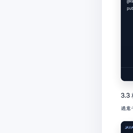
@R
            selec
pu
   
    User user = userService.ge
           
   
   
        
   
3.
通意
   
   
    }
JAV