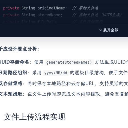
private
 String originalName;  
// 原始文件名
private
 String storedName;    
// 存储文件名（UUID生成）
private
 String filePath;      
// 文件存储路径
private
 String fileUrl;       
// 七牛云访问URL
展开全部
private
 String fileType;      
// 文件类型（PDF文档、Wor
千应设计要点分析：
private
 Long fileSize;        
// 文件大小（字节）
UUID存储命名
：使用
方法生成UUI
generateStoredName()
private
 String extractedText; 
// 提取的文本内容
日期路径组织
：采用
的层级目录结构，便于文件
yyyy/MM/dd
private
 LocalDateTime createTime; 
// 创建时间
双存储策略
：同时保存本地路径和云存储URL，支持灵活的
文本预提取
：在文件上传时即完成文本内容提取，避免重复解
、文件上传流程实现