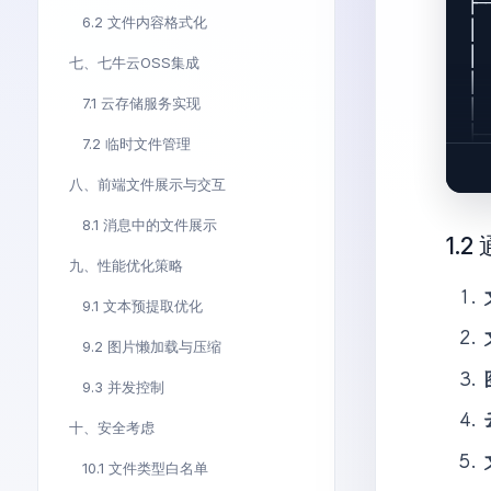
├─
6.2 文件内容格式化
│ 
│ 
七、七牛云OSS集成
│ 
7.1 云存储服务实现
│ 
├─
7.2 临时文件管理
│ 
八、前端文件展示与交互
│ 
│ 
8.1 消息中的文件展示
│ 
1.
九、性能优化策略
├─
│ 
9.1 文本预提取优化
│ 
│ 
9.2 图片懒加载与压缩
│ 
9.3 并发控制
│ 
十、安全考虑
10.1 文件类型白名单