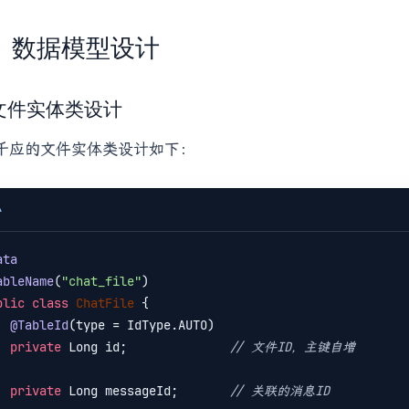
、数据模型设计
1 文件实体类设计
千应的文件实体类设计如下：
A
ata
ableName
(
"chat_file"
blic
class
ChatFile
{

@TableId
(type = IdType.AUTO)

private
 Long id;              
// 文件ID，主键自增
private
 Long messageId;       
// 关联的消息ID