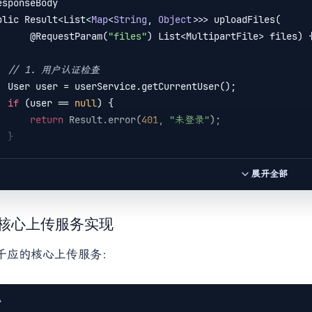
esponseBody

tedFile.name === file.name && selectedFile.size === file.size

blic Result<List<
Map
<
String
, 
Object
>>> uploadFiles(

     );

        @RequestParam(
"files"
) List<MultipartFile> files) {
// 图片类型创建本地预览URL
// 1. 用户认证检查
let
 previewUrl = 
null
;

tCurrentUser();

if
 (fileType === 
'image'
) {

if
 (user == 
null
) {

 previewUrl = URL.createObjectURL(file);

return
 Result.error(
401
, 
"未登录"
);

     }

 }

validFiles.push({

// 2. 基础校验
展开全部
file
: file,

if
 (files == 
null
 || files.isEmpty()) {

name
: file.name,

return
 Result.error(
"请选择要上传的文件"
);

size
: file.size,

 }

3 核心上传服务实现
type
: fileType,

if
 (files.size() > 
10
) {

previewUrl
: previewUrl,

千应的核心上传服务：
return
 Result.error(
"最多只能上传10个文件"
);

isUploading
: fileType === 
'image'
 }

     });

);

A
// 3. 单文件大小校验