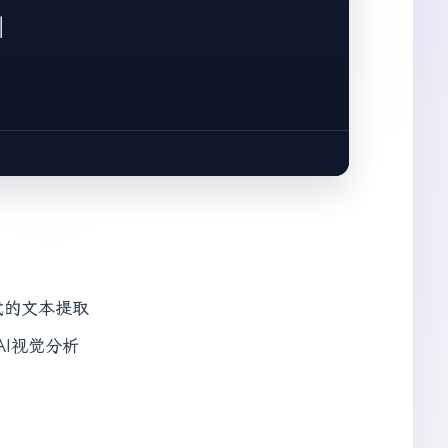
















 │









格式的文本提取


AI视觉分析

