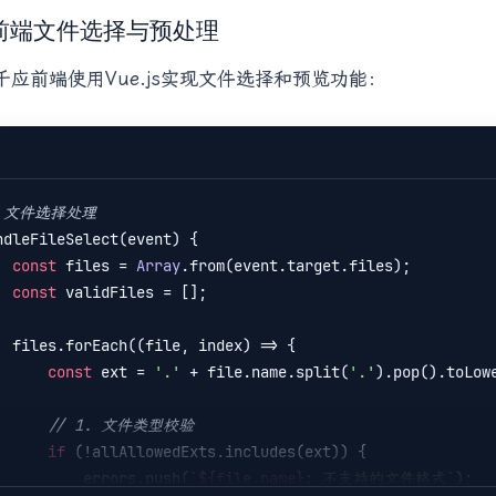
1 前端文件选择与预处理
千应前端使用Vue.js实现文件选择和预览功能：
/ 文件选择处理
ndleFileSelect(event) {

const
 files = 
Array
.from(event.target.files);

const
 validFiles = [];

    files.forEach(
(
file, index
) =>
 {

const
 ext = 
'.'
 + file.name.split(
'.'
).pop().toLowe
// 1. 文件类型校验
if
 (!allAllowedExts.includes(ext)) {

            errors.push(
`
${file.name}
: 不支持的文件格式`
);
