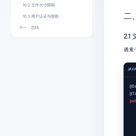
10.2 文件大小限制
二
10.3 用户认证与授权
十一、总结
2.
通意
JAV
@D
@T
pu