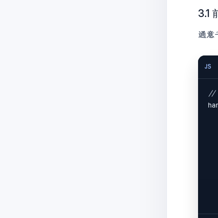
3.
通意
JS
/
ha