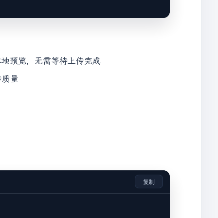
本地预览，无需等待上传完成
`
);

传质量
le.name}
`
);

复制
edFile
 =>