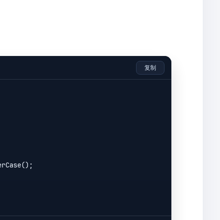
复制
rCase();
