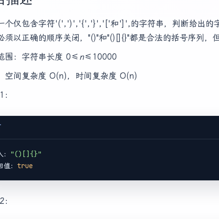
个仅包含字符'(',')','{','}','['和']',的字符串，判
须以正确的顺序关闭，"()"和"()[]{}"都是合法的括号序列，但"(]
范围：字符串长度 0≤
n
≤10000
空间复杂度 O(n)，时间复杂度 O(n)
1：
T
入：
"()[]{}"
回值：
true
2：