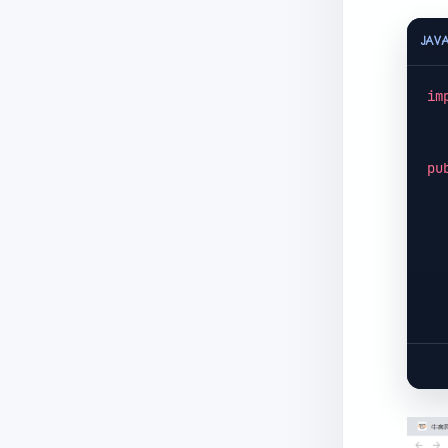
JAV
im
pu
    
     * @param 
     * @retu