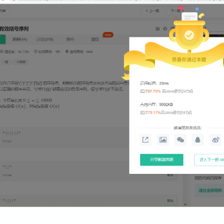
//遇到左小括号
if
 (s.charAt(i) == 
'('
) {

//期待遇到右小括号
stack
.push(
')'
);

            } 
else
if
 (s.charAt(i) == 
'['
) {

//期待遇到右中括号
stack
.push(
']'
);

            } 
else
if
 (s.charAt(i) == 
'{'
) {

//期待遇到右打括号
stack
.push(
'}'
);

            } 
else
if
 (
stack
.isEmpty() || 
stack
.pop() != s.
//必须有左括号的情况下才能遇到右括号
return
false
;

         }

     }

//栈中是否还有元素
return
stack
.isEmpty();

 }
