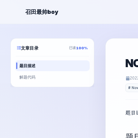
召田最帅boy
文章目录
已读
100%
N
题目描述
解题代码
202
No
题目
题