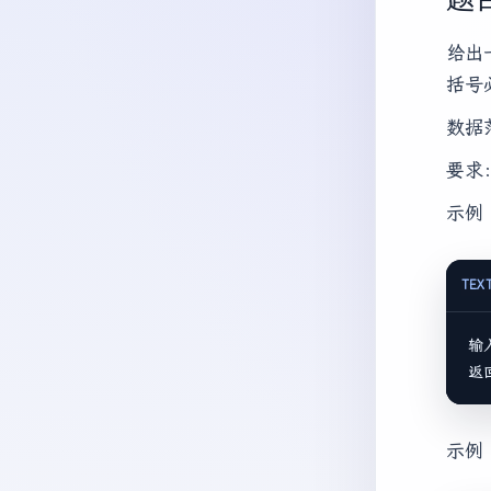
给出一
括号必
数据
要求：
示例 
TEX
输
返
示例 