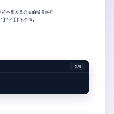
断给出的字符串是否是合法的括号序列
"和"([)]"不合法。
复制