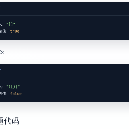
T
入：
"[]"
回值：
true
3：
T
入：
"([)]"
回值：
false
题代码