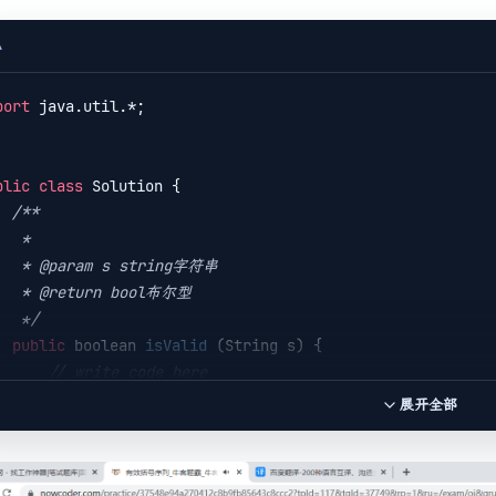
A
port
 java.util.*;

blic
class
 Solution {

/**

 * 

s string字符串 

rn bool布尔型

     */
public
 boolean 
isValid
(String s)
{

// write code here
//辅助栈
展开全部
        Stack<Character> 
stack
 = 
new
 Stack<>();

//遍历字符串
for
 (
int
 i = 
0
; i < s.length(); i++) {
