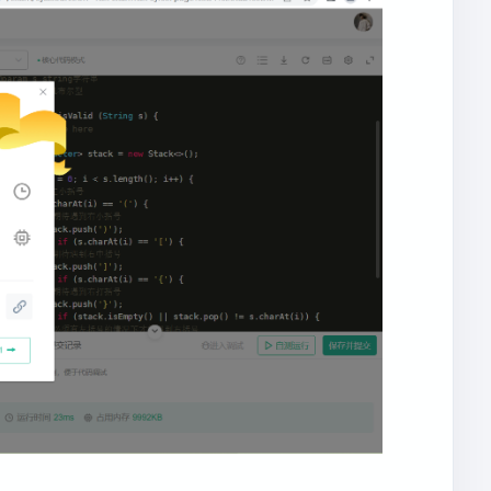
charAt(i)) {
