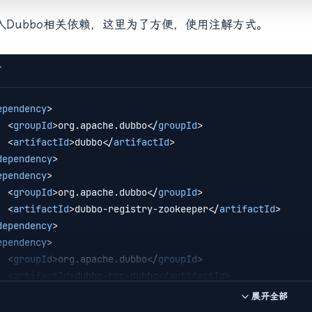
引入Dubbo相关依赖，这里为了方便，使用注解方式。
T
ependency
>
<
groupId
>
org.apache.dubbo
</
groupId
>
<
artifactId
>
dubbo
</
artifactId
>
dependency
>
ependency
>
<
groupId
>
org.apache.dubbo
</
groupId
>
<
artifactId
>
dubbo-registry-zookeeper
</
artifactId
>
dependency
>
ependency
>
<
groupId
>
org.apache.dubbo
</
groupId
>
<
artifactId
>
dubbo-rpc-dubbo
</
artifactId
>
dependency
>
展开全部
ependency
>