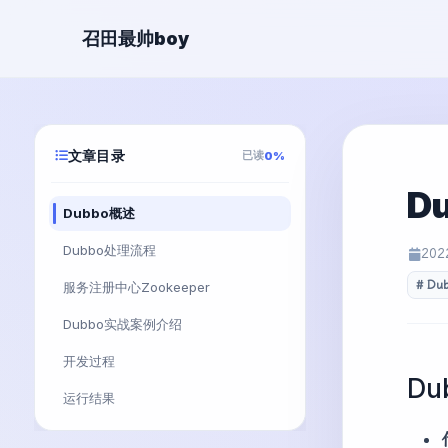
召田最帅boy
文章目录
已读
0%
D
Dubbo概述
Dubbo处理流程
202
Du
服务注册中心Zookeeper
Dubbo实战案例介绍
开发过程
Du
运行结果