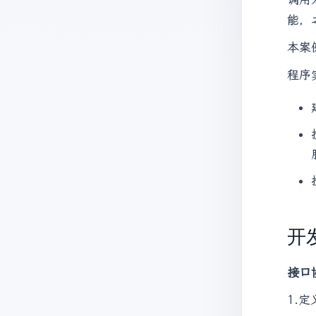
能，
本案
程序
开
接口
1.定