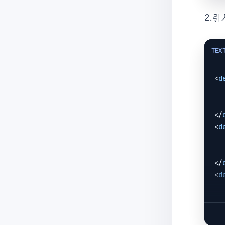
2.
TEX
<
d
</
<
d
</
<
d
</
<
d