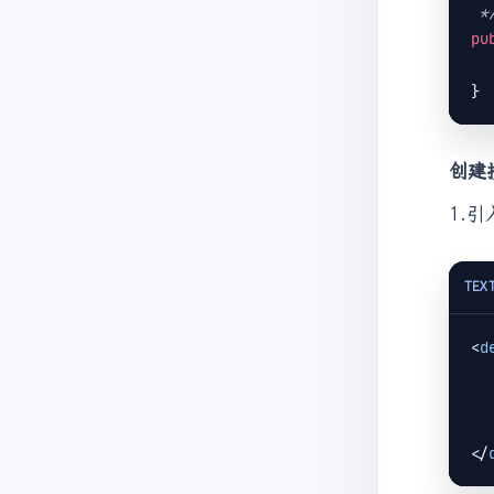
 *
pu
创建
1.引
TEX
<
d
</