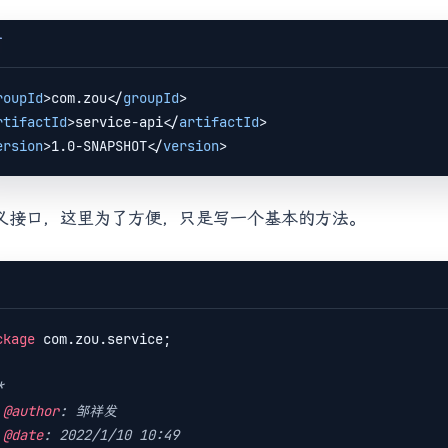
T
roupId
>
com.zou
</
groupId
>
rtifactId
>
service-api
</
artifactId
>
ersion
>
1.0-SNAPSHOT
</
version
>
定义接口，这里为了方便，只是写一个基本的方法。
ckage
 com.zou.service;



 
@author
: 邹祥发

 
@date
: 2022/1/10 10:49
