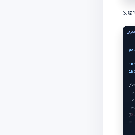
3.
</
<
d
JAV
pa
</
im
im
/**
 * @author: 邹祥发

 * @date: 2022/1/10 10:54

 *
@
S
pu