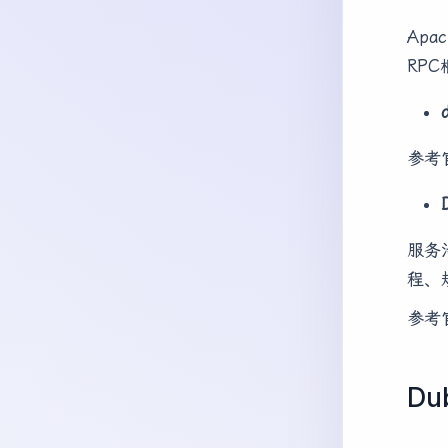
Ap
RP
参考
服务
程、
参考
D