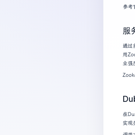
参考
服务
通过
用Zo
业强
Zoo
D
在D
实现
调用