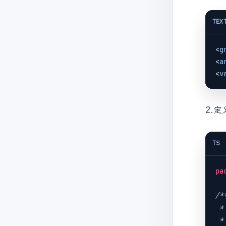
TEX
<
g
<
a
<
v
2.
TS
pa
/**
 *
 *