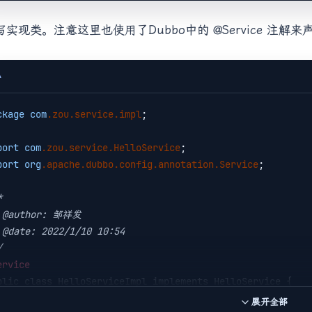
<
groupId
>
org.apache.dubbo
</
groupId
>
编写实现类。注意这里也使用了Dubbo中的 @Service 注
<
artifactId
>
dubbo-remoting-netty4
</
artifactId
>
dependency
>
ependency
>
A
<
groupId
>
org.apache.dubbo
</
groupId
>
<
artifactId
>
dubbo-serialization-hessian2
</
artifactId
>
ckage
com
.zou
.service
.impl
;

dependency
>
port
com
.zou
.service
.HelloService
port
org
.apache
.dubbo
.config
.annotation
.Service
;



/
ervice
blic class HelloServiceImpl implements HelloService {

    @
Override
展开全部