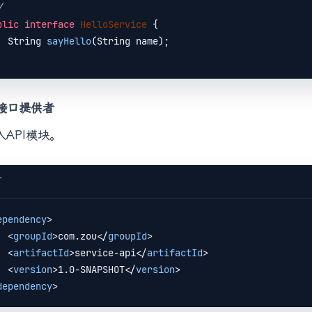
/
blic
interface
HelloService
{

String 
sayHello
(String name)
;

接口提供者
入API模块。
T
ependency
>
<
groupId
>
com.zou
</
groupId
>
<
artifactId
>
service-api
</
artifactId
>
<
version
>
1.0-SNAPSHOT
</
version
>
dependency
>