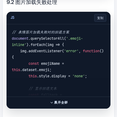
9.2 图片加载失败处理
newRange.selectNodeContents(editor);

            newRange.collapse(
false
);

JS
复制
            selection.removeAllRanges();

            selection.addRange(newRange);

// 表情图片加载失败时的回退方案
        }

document
.querySelectorAll(
'.emoji-
    }

inline'
).forEach(
img
 =>
 {

    img.addEventListener(
'error'
, 
function
(
) 
{

const
 emojiName = 
this
.dataset.emoji;

this
.style.display = 
'none'
;

// 显示回退文本
const
 fallback = 
document
.createElement(
'span'
);

展开全部
        fallback.textContent = 
`[:
${emojiName}
:]`
;
