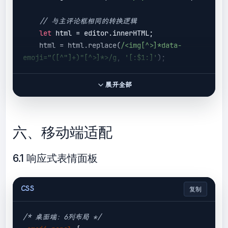
// 与主评论框相同的转换逻辑
let
 html = editor.innerHTML;

    html = html.replace(
/<img[^>]*data-
emoji="([^"]+)"[^>]*>/g
, 
'[:$1:]'
);

// 存储转换后的内容
展开全部
const
 temp = 
document
.createElement(
'div'
);

    temp.innerHTML = html;

六、移动端适配
    textarea.value = temp.textContent;

6.1 响应式表情面板
CSS
复制
/* 桌面端：6列布局 */