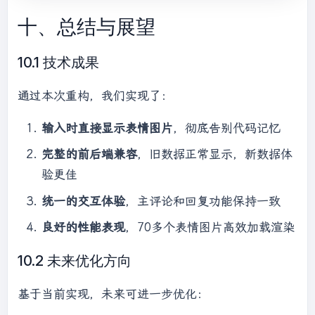
        fallback.className = 
'emoji-
十、总结与展望
fallback'
;

this
.parentNode.insertBefore(fallback, 
10.1 技术成果
this
.nextSibling);

    });

通过本次重构，我们实现了：
输入时直接显示表情图片
，彻底告别代码记忆
完整的前后端兼容
，旧数据正常显示，新数据体
验更佳
统一的交互体验
，主评论和回复功能保持一致
良好的性能表现
，70多个表情图片高效加载渲染
10.2 未来优化方向
基于当前实现，未来可进一步优化：