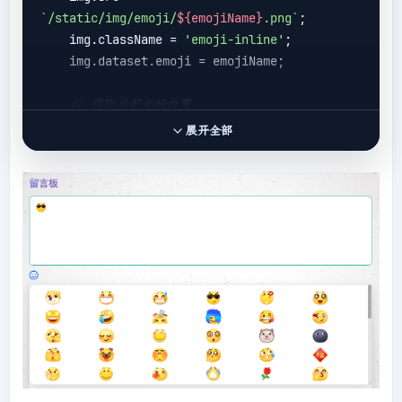
`/static/img/emoji/
${emojiName}
.png`
;

    img.className = 
'emoji-inline'
;

    img.dataset.emoji = emojiName;

// 获取当前光标位置
const
 selection = 
window
.getSelection();

展开全部
if
 (selection.rangeCount > 
0
) {

const
 range = 
selection.getRangeAt(
0
);

        range.deleteContents();

        range.insertNode(img);

// 移动光标到图片后面
        range.setStartAfter(img);

        range.collapse(
true
);

        selection.removeAllRanges();

        selection.addRange(range);

    } 
else
 {
