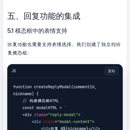
// 如果没有选中内容，添加到末尾
        editor.appendChild(img);

五、回复功能的集成
    }

// 同步到隐藏的textarea
5.1 模态框中的表情支持
    syncContentToTextarea();

回复功能也需要支持表情选择，我们创建了独立的回
复模态框：
JS
复制
function createReplyModal(commentId, 
nickname) {

//
 构建模态框HTML

    const modalHTML = `
    <div 
class
=
"reply-modal"
>

<
div
class
=
"modal-content"
>
<
h3
>
回复 @${nickname}
</
h3
>