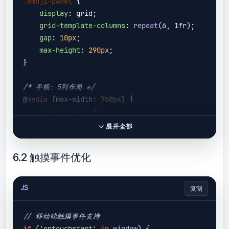
.emoji-panel
 {

display
: grid;

grid-template-columns
: 
repeat
(6, 1fr);

gap
: 
10px
;

max-height
: 
290px
;

}

/* 平板：5列布局 */
@
media
 (max-width: 
768px
) {

.emoji-panel
 {

grid-template-columns
: 
repeat
(5, 
展开全部
1fr);

max-height
: 
120px
;

6.2 触摸事件优化
    }

}

JS
复制
/* 手机：4列布局 */
@
media
 (max-width: 
480px
) {

// 移动端触摸事件支持
.emoji-panel
 {

if
 (
'ontouchstart'
in
window
) {
