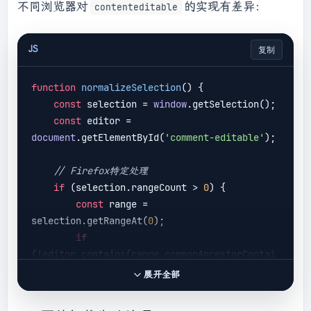
不同浏览器对
的实现有差异：
contenteditable
JS
复制
function
normalizeSelection
(
) 
{

const
 selection = 
window
.getSelection();

const
 editor = 
document
.getElementById(
'comment-editable'
);

// Firefox特定处理
if
 (selection.rangeCount > 
0
) {

const
 range = 
selection.getRangeAt(
0
);

if
(!editor.contains(range.commonAncestorContai
ner)) {

展开全部
const
 newRange = 
document
.createRange();
