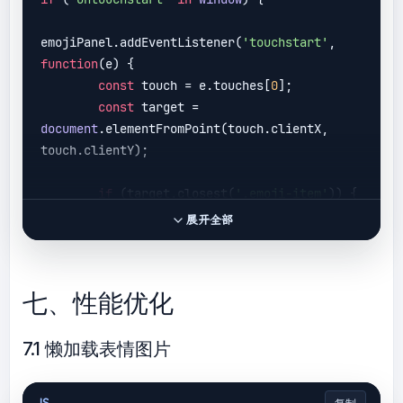
grid-template-columns
: 
repeat
(4, 
1fr);

emojiPanel.addEventListener(
'touchstart'
, 
max-height
: 
80px
;

function
(
e
) 
{

    }

const
 touch = e.touches[
0
];

const
 target = 
document
.elementFromPoint(touch.clientX, 
touch.clientY);

if
 (target.closest(
'.emoji-item'
)) {

const
 emojiName = 
展开全部
target.closest(
'.emoji-item'
).dataset.emoji;

            insertEmojiImage(emojiName);

        }

七、性能优化
    }, { 
passive
: 
true
 });

7.1 懒加载表情图片