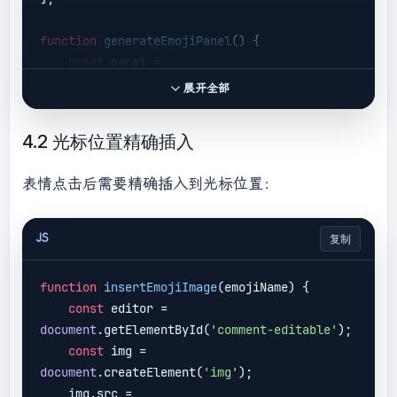
function
generateEmojiPanel
(
) 
{

const
 panel = 
document
.getElementById(
'emoji-panel'
);

展开全部
    emojiFileNames.forEach(
file
 =>
 {

const
 item = 
4.2 光标位置精确插入
document
.createElement(
'div'
);

        item.className = 
'emoji-item'
;

表情点击后需要精确插入到光标位置：
        item.innerHTML = 
`<img 
src="/static/img/emoji/
${file}
.png" 
alt="
${file}
">`
;

JS
复制
        item.dataset.emoji = file;

        panel.appendChild(item);

function
insertEmojiImage
(
emojiName
) 
{

    });

const
 editor = 
document
.getElementById(
'comment-editable'
);

const
 img = 
document
.createElement(
'img'
);

    img.src = 