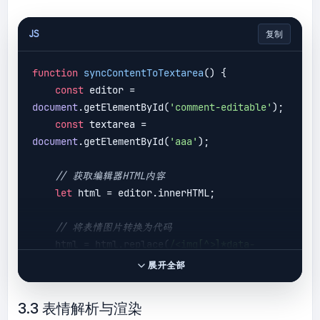
JS
复制
function
syncContentToTextarea
(
) 
{

const
 editor = 
document
.getElementById(
'comment-editable'
);

const
 textarea = 
document
.getElementById(
'aaa'
);

// 获取编辑器HTML内容
let
 html = editor.innerHTML;

// 将表情图片转换为代码
    html = html.replace(
/<img[^>]*data-
emoji="([^"]+)"[^>]*>/g
, 
'[:$1:]'
);

展开全部
// 处理换行等格式
3.3 表情解析与渲染
    html = html.replace(
/<div><br><\/div>/g
, 