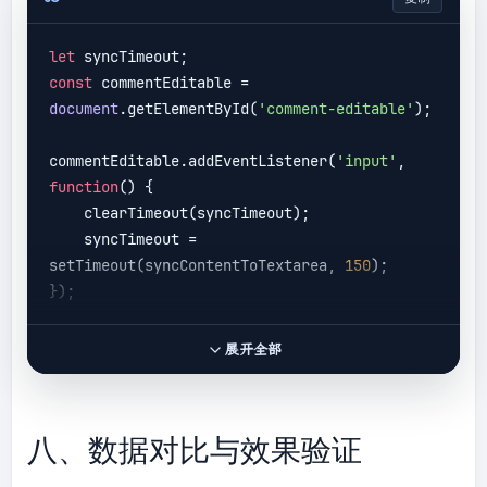
inline'
).forEach(
img
 =>
 {

    emojiObserver.observe(img);

let
const
 commentEditable = 
document
.getElementById(
'comment-editable'
);

commentEditable.addEventListener(
'input'
, 
function
(
) 
{

    clearTimeout(syncTimeout);

    syncTimeout = 
setTimeout(syncContentToTextarea, 
150
);

展开全部
八、数据对比与效果验证