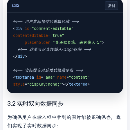
CSS
复制
<!-- 用户实际操作的编辑区域 -->
<
div
id
=
"comment-editable"
contenteditable
=
"true"
placeholder
=
"善语结善缘，恶言伤人心"
>
<!-- 这里可以直接插入<img>标签 -->
</
div
>
<!-- 实际提交给后端的隐藏字段 -->
<
textarea
id
=
"aaa"
name
=
"content"
style
=
"display:none;"
>
</
textarea
>
3.2 实时双向数据同步
为确保用户在输入框中看到的图片能被正确保存，我
们实现了实时数据同步：