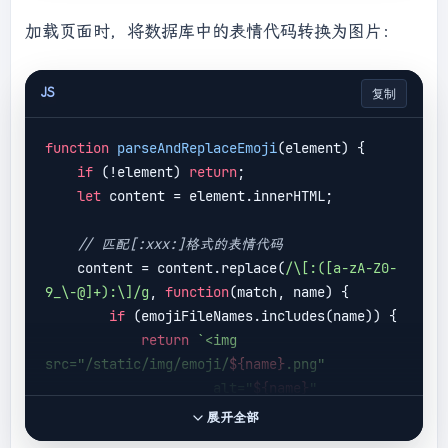
'\n'
);

加载页面时，将数据库中的表情代码转换为图片：
    html = html.replace(
/<div>/g
, 
'\n'
);

    html = html.replace(
/<\/div>/g
, 
''
);

    html = html.replace(
/<br>/g
, 
'\n'
);

JS
复制
// 解码HTML实体后存入textarea
function
parseAndReplaceEmoji
(
element
) 
{

const
 temp = 
if
 (!element) 
return
;

document
.createElement(
'div'
);

let
 content = element.innerHTML;

    temp.innerHTML = html;

    textarea.value = temp.textContent;

// 匹配[:xxx:]格式的表情代码
    content = content.replace(
/\[:([a-zA-Z0-
9_\-@]+):\]/g
, 
function
(
match, name
) 
{

if
 (emojiFileNames.includes(name)) {

return
`<img 
src="/static/img/emoji/
${name}
.png" 

                     alt="
${name}
" 

                     class="emoji-inline">`
;

展开全部
        }
