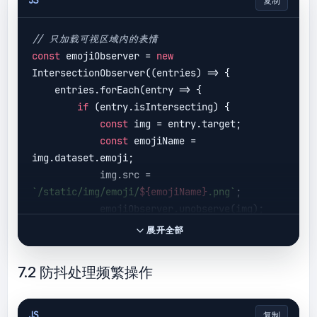
JS
复制
// 只加载可视区域内的表情
const
 emojiObserver = 
new
IntersectionObserver(
(
entries
) =>
 {

    entries.forEach(
entry
 =>
 {

if
 (entry.isIntersecting) {

const
 img = entry.target;

const
 emojiName = 
img.dataset.emoji;

            img.src = 
`/static/img/emoji/
${emojiName}
.png`
;

            emojiObserver.unobserve(img);

        }

展开全部
    });

});

7.2 防抖处理频繁操作
// 监听所有表情图片
document
.querySelectorAll(
'.emoji-
JS
复制