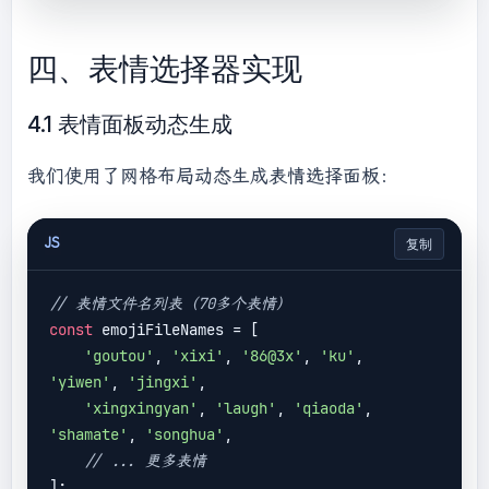
return
 match;

    });

四、表情选择器实现
    element.innerHTML = content;

}

4.1 表情面板动态生成
// 页面加载时处理所有评论
我们使用了网格布局动态生成表情选择面板：
document
.addEventListener(
'DOMContentLoaded'
, 
function
(
) 
{

JS
复制
document
.querySelectorAll(
'.comment-
content'
).forEach(
container
 =>
 {

        parseAndReplaceEmoji(container);

// 表情文件名列表（70多个表情）
    });

const
 emojiFileNames = [

'goutou'
, 
'xixi'
, 
'86@3x'
, 
'ku'
, 
'yiwen'
, 
'jingxi'
,

'xingxingyan'
, 
'laugh'
, 
'qiaoda'
, 
'shamate'
, 
'songhua'
,

// ... 更多表情
];
