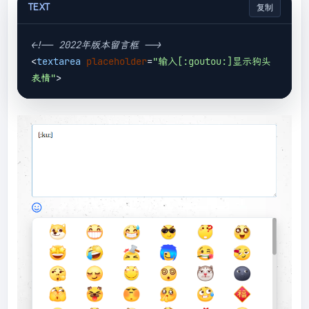
TEXT
复制
<!-- 2022年版本留言框 -->
<
textarea
placeholder
=
"输入[:goutou:]显示狗头
表情"
>