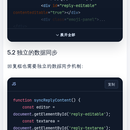
<
div
id
=
"reply-editable"
contenteditable
=
"true"
>
</
div
>
<
div
class
=
"emoji-panel"
>
...
</
div
>
<
div
class
=
"modal-actions"
>
展开全部
<
button
class
=
"cancel"
>
取消
</
button
>
5.2 独立的数据同步
<
button
class
=
"submit"
>
提交回
复
</
button
>
回复框也需要独立的数据同步机制：
</
div
>
</
div
>
    <
/div>

JS
复制
`;

function
syncReplyContent
(
) 
{

const
 editor = 
document
.body.insertAdjacentHTML(
'beforeend'
document
.getElementById(
'reply-editable'
);

, modalHTML);

const
 textarea = 
document
.getElementById(
'reply-textarea'
);
