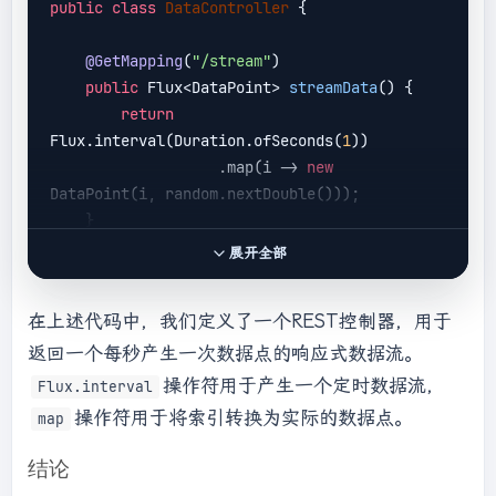
public
class
DataController
{

@GetMapping
(
"/stream"
)

public
 Flux<DataPoint> 
streamData
()
{

return
Flux.interval(Duration.ofSeconds(
1
))

                   .map(i -> 
new
DataPoint(i, random.nextDouble()));

    }

展开全部
在上述代码中，我们定义了一个REST控制器，用于
返回一个每秒产生一次数据点的响应式数据流。
操作符用于产生一个定时数据流，
Flux.interval
操作符用于将索引转换为实际的数据点。
map
结论