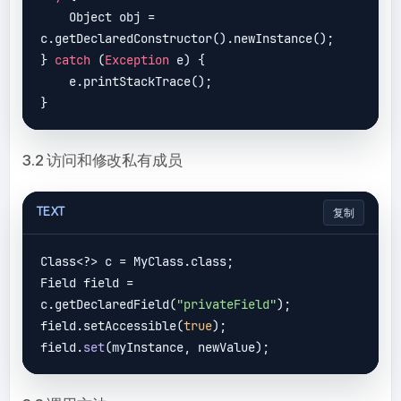
    Object obj = 
c.getDeclaredConstructor().newInstance();

} 
catch
 (
Exception
 e) {

    e.printStackTrace();

}
3.2 访问和修改私有成员
TEXT
复制
Class<?> c = MyClass.class;

Field field = 
c.getDeclaredField(
"privateField"
);

field.setAccessible(
true
);

field.
set